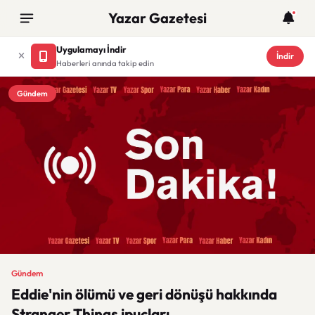
Yazar Gazetesi
Uygulamayı İndir
İndir
Haberleri anında takip edin
Gündem
Gündem
Eddie'nin ölümü ve geri dönüşü hakkında
Stranger Things ipuçları