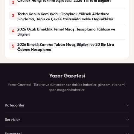
Okullar Hangi Tarihte Açılacak? 2026 Yılı Tatil Bilgileri
2
Torba Kanun Komisyonu Onayladı: Yüksek Aidatlara
3
Sınırlama, Tapu ve Çevre Yasasında Köklü Değişiklikler
2026 Ocak Emeklilik Temel Maaş Hesaplama Tablosu ve
4
Bilgileri
2026 Emekli Zammı: Taban Maaş Bilgileri ve 20 Bin Lira
5
Ödeme Hesaplama!
Yazar Gazetesi
Yazar Gazetesi - Türkiye ve dünyadan son dakika haberler, gündem, ekonomi,
spor, magazin haberleri
Kategoriler
Servisler
Kurumsal