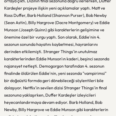
ortaya çıktı. Dizinin final sezonuna doğru ilerlerken, Duffer
Kardeşler projeye ilişkin yeni açıklamalar yaptı. Matt ve
Ross Duffer, Barb Holland (Shannon Purser), Bob Newby
(Sean Astin), Billy Hargrove (Dacre Montgomery) ve Eddie
Munson (Joseph Quinn) gibi karakterlerin gelişimine ve
önemine özel bir vurgu yaptı. Son olarak, Eddie'nin 4.
sezonun sonunda hayatını kaybetmesi, hayranlarını
derinden etkilemişti. Stranger Things'in unutulmaz
karakterlerinden Eddie Munson'ın kaderi, beşinci sezonda
najansyet netleşti. Demogorgon tarafından 4. sezonun
finalinde öldürülen Eddie'nin, yeni sezonda "vampirimsi"
bir doğaüstü formda geri dönebileceği söylentileri bile
dolaşıyor. Netflix'in sevilen dizisi Stranger Things'in final
sezonuna yaklaşırken, Duffer Kardeşler izleyicileri
heyecanlandırmaya devam ediyor. Barb Holland, Bob
Newby, Billy Hargrove ve Eddie Munson gibi karakterlerin