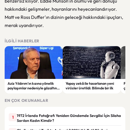
benzersiz kılıyor. Eddie Munson'ın ölümü ve geri dönüşü
hakkındaki gelişmeler, hayranlarını heyecanlandırıyor.
Matt ve Ross Duffer'ın dizinin geleceği hakkındaki ipuçları,
merak uyandırıyor.
İLGILI HABERLER
Aziz Yıldırım’ın kızına yönelik
Yapay zekâ ile tasarlanan yeni
Falc
paylaşımlar nedeniyle gözaltına
virüsler üretildi: Bilimde bir ilk
çar
alınan şüpheli için tutuklama
gör
talebi
EN ÇOK OKUNANLAR
1972 İrlanda Fotoğrafı Yeniden Gündemde Sevgilisi İçin Silaha
1
Sarılan Kadın Kimdir?