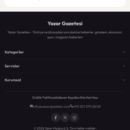
Yazar Gazetesi
Yazar Gazetesi - Türkiye ve dünyadan son dakika haberler, gündem, ekonomi,
spor, magazin haberleri
Kategoriler
Servisler
Kurumsal
Gizlilik Politikası
Kullanım Koşulları
Site Haritası
info@yazargazetesi.com
+90 501 379 08 08
© 2026 Yazar Medya A.Ş. Tüm hakları saklıdır.