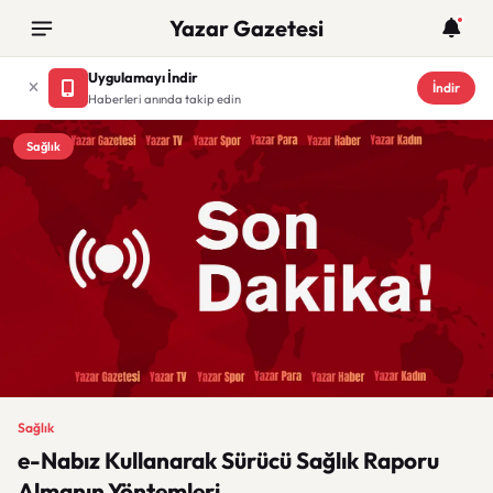
Yazar Gazetesi
Uygulamayı İndir
İndir
Haberleri anında takip edin
Sağlık
Sağlık
e-Nabız Kullanarak Sürücü Sağlık Raporu
Almanın Yöntemleri