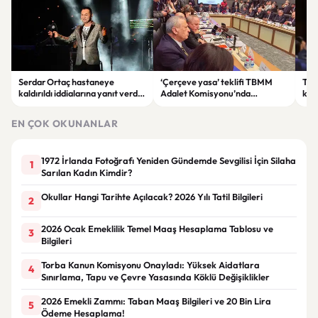
Serdar Ortaç hastaneye
‘Çerçeve yasa’ teklifi TBMM
Ter
kaldırıldı iddialarına yanıt verdi:
Adalet Komisyonu’nda
kri
“Rutin tedavim için buradayım”
görüşülüyor
tek
gör
EN ÇOK OKUNANLAR
1972 İrlanda Fotoğrafı Yeniden Gündemde Sevgilisi İçin Silaha
1
Sarılan Kadın Kimdir?
Okullar Hangi Tarihte Açılacak? 2026 Yılı Tatil Bilgileri
2
2026 Ocak Emeklilik Temel Maaş Hesaplama Tablosu ve
3
Bilgileri
Torba Kanun Komisyonu Onayladı: Yüksek Aidatlara
4
Sınırlama, Tapu ve Çevre Yasasında Köklü Değişiklikler
2026 Emekli Zammı: Taban Maaş Bilgileri ve 20 Bin Lira
5
Ödeme Hesaplama!