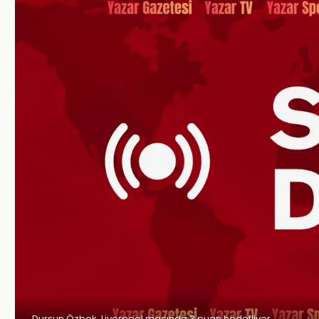
Dursun Özbek, Liverpool maçında 3 puan hedefliyor