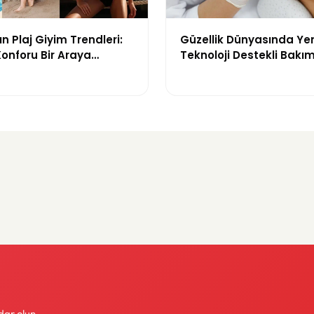
n Plaj Giyim Trendleri:
Güzellik Dünyasında Ye
 Konforu Bir Araya
Teknoloji Destekli Bakım
odeller
ve Yenilikçi Çözümler
dar olun.