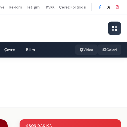
nye
Reklam
İletişim
KVKK
Çerez Politikası
|
Çevre
Bilim
Video
Galeri
SON DAKIKA