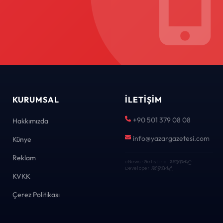
KURUMSAL
İLETIŞIM
+90 501 379 08 08
Hakkımızda
info@yazargazetesi.com
Künye
Reklam
eNews · Geliştirici
KEYDAL
·
Developer
KEYDAL
KVKK
Çerez Politikası