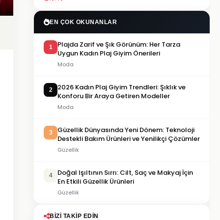
EN ÇOK OKUNANLAR
Plajda Zarif ve Şık Görünüm: Her Tarza
1
Uygun Kadın Plaj Giyim Önerileri
Moda
2026 Kadın Plaj Giyim Trendleri: Şıklık ve
2
Konforu Bir Araya Getiren Modeller
Moda
Güzellik Dünyasında Yeni Dönem: Teknoloji
3
Destekli Bakım Ürünleri ve Yenilikçi Çözümler
Güzellik
Doğal Işıltının Sırrı: Cilt, Saç ve Makyaj İçin
4
En Etkili Güzellik Ürünleri
Güzellik
BIZI TAKIP EDIN