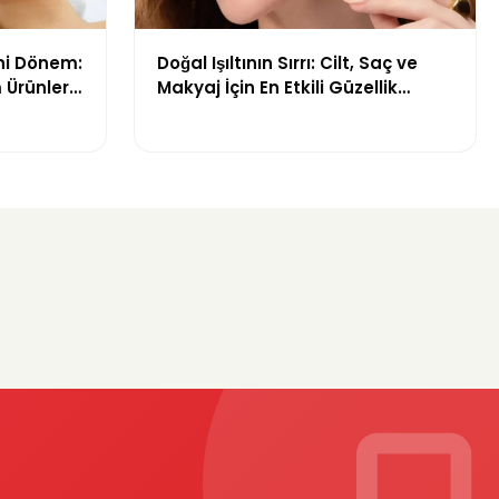
ni Dönem:
Doğal Işıltının Sırrı: Cilt, Saç ve
 Ürünleri
Makyaj İçin En Etkili Güzellik
Ürünleri