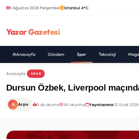
6 Ağustos 2026 Perşembe
İstanbul 4°C
Yazar Gazetesi
Anasayfa
Gündem
Spor
Teknoloji
Maga
Anasayfa
SPOR
Dursun Özbek, Liverpool maçında
Arşiv
5 dk okuma
141 okunma
Yayınlanma:
13 Ocak 2026
A