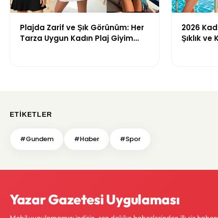
Plajda Zarif ve Şık Görünüm: Her
2026 Kadı
Tarza Uygun Kadın Plaj Giyim
Şıklık ve
Önerileri
Getiren M
ETIKETLER
#Gundem
#Haber
#Spor
Yazar Gazetesi Uygulaması
Mobil uygulamamızı indirin, son dakika haberlerinden ilk siz haber