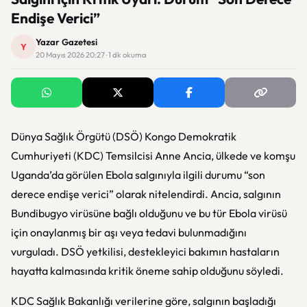
Endişe Verici”
Yazar Gazetesi
Y
20 Mayıs 2026 20:27 · 1 dk okuma
Dünya Sağlık Örgütü (DSÖ) Kongo Demokratik
Cumhuriyeti (KDC) Temsilcisi Anne Ancia, ülkede ve komşu
Uganda’da görülen Ebola salgınıyla ilgili durumu “son
derece endişe verici” olarak nitelendirdi. Ancia, salgının
Bundibugyo virüsüne bağlı olduğunu ve bu tür Ebola virüsü
için onaylanmış bir aşı veya tedavi bulunmadığını
vurguladı. DSÖ yetkilisi, destekleyici bakımın hastaların
hayatta kalmasında kritik öneme sahip olduğunu söyledi.
KDC Sağlık Bakanlığı verilerine göre, salgının başladığı