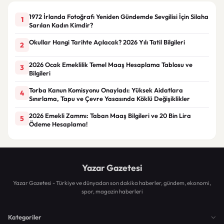
1972 İrlanda Fotoğrafı Yeniden Gündemde Sevgilisi İçin Silaha
1
Sarılan Kadın Kimdir?
Okullar Hangi Tarihte Açılacak? 2026 Yılı Tatil Bilgileri
2
2026 Ocak Emeklilik Temel Maaş Hesaplama Tablosu ve
3
Bilgileri
Torba Kanun Komisyonu Onayladı: Yüksek Aidatlara
4
Sınırlama, Tapu ve Çevre Yasasında Köklü Değişiklikler
2026 Emekli Zammı: Taban Maaş Bilgileri ve 20 Bin Lira
5
Ödeme Hesaplama!
Yazar Gazetesi
Yazar Gazetesi - Türkiye ve dünyadan son dakika haberler, gündem, ekonomi,
spor, magazin haberleri
Kategoriler