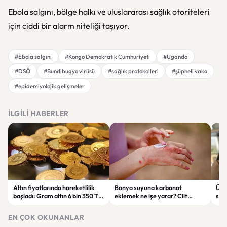
Ebola salgını, bölge halkı ve uluslararası sağlık otoriteleri
için ciddi bir alarm niteliği taşıyor.
#Ebola salgını
#Kongo Demokratik Cumhuriyeti
#Uganda
#DSÖ
#Bundibugyo virüsü
#sağlık protokolleri
#şüpheli vaka
#epidemiyolojik gelişmeler
İLGILI HABERLER
Altın fiyatlarında hareketlilik
Banyo suyuna karbonat
Ülkü
başladı: Gram altın 6 bin 350 TL
eklemek ne işe yarar? Cilt
suç
seviyesine çıktı
rahatlığı için dikkat edilmesi
alın
gerekenler
EN ÇOK OKUNANLAR