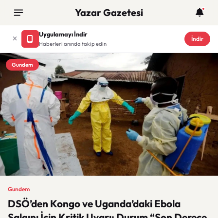
Yazar Gazetesi
Uygulamayı İndir
İndir
Haberleri anında takip edin
Gundem
Gundem
DSÖ’den Kongo ve Uganda’daki Ebola
Salgını İçin Kritik Uyarı: Durum “Son Derece