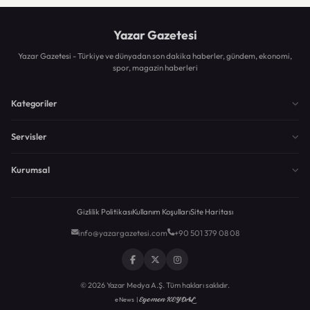
Yazar Gazetesi
Yazar Gazetesi - Türkiye ve dünyadan son dakika haberler, gündem, ekonomi,
spor, magazin haberleri
Kategoriler
Servisler
Kurumsal
Gizlilik Politikası
Kullanım Koşulları
Site Haritası
info@yazargazetesi.com
+90 501 379 08 08
© 2026 Yazar Medya A.Ş. Tüm hakları saklıdır.
Egemen KEYDAL
eNews |