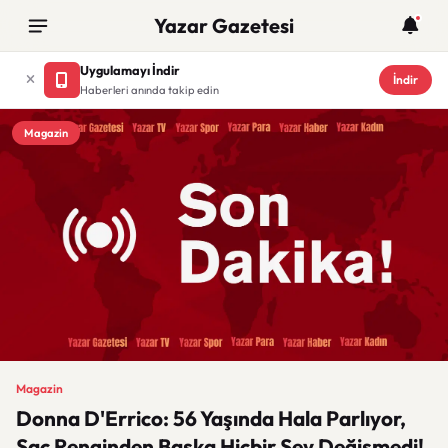
Yazar Gazetesi
Uygulamayı İndir
İndir
Haberleri anında takip edin
Magazin
Magazin
Donna D'Errico: 56 Yaşında Hala Parlıyor,
Saç Renginden Başka Hiçbir Şey Değişmedi!