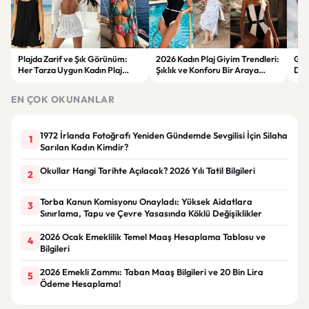
Plajda Zarif ve Şık Görünüm:
2026 Kadın Plaj Giyim Trendleri:
Güz
Her Tarza Uygun Kadın Plaj
Şıklık ve Konforu Bir Araya
Dön
Giyim Önerileri
Getiren Modeller
Bakı
Çöz
EN ÇOK OKUNANLAR
1972 İrlanda Fotoğrafı Yeniden Gündemde Sevgilisi İçin Silaha
1
Sarılan Kadın Kimdir?
Okullar Hangi Tarihte Açılacak? 2026 Yılı Tatil Bilgileri
2
Torba Kanun Komisyonu Onayladı: Yüksek Aidatlara
3
Sınırlama, Tapu ve Çevre Yasasında Köklü Değişiklikler
2026 Ocak Emeklilik Temel Maaş Hesaplama Tablosu ve
4
Bilgileri
2026 Emekli Zammı: Taban Maaş Bilgileri ve 20 Bin Lira
5
Ödeme Hesaplama!