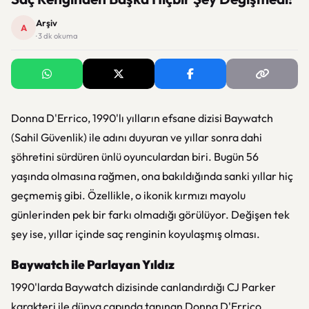
Arşiv
A
· 3 dk okuma
Donna D'Errico, 1990'lı yılların efsane dizisi
Baywatch
(Sahil Güvenlik) ile adını duyuran ve yıllar sonra dahi
şöhretini sürdüren ünlü oyunculardan biri. Bugün 56
yaşında olmasına rağmen, ona bakıldığında sanki yıllar hiç
geçmemiş gibi. Özellikle, o ikonik kırmızı mayolu
günlerinden pek bir farkı olmadığı görülüyor. Değişen tek
şey ise, yıllar içinde saç renginin koyulaşmış olması.
Baywatch ile Parlayan Yıldız
1990'larda
Baywatch
dizisinde canlandırdığı CJ Parker
karakteri ile dünya çapında tanınan Donna D'Errico,