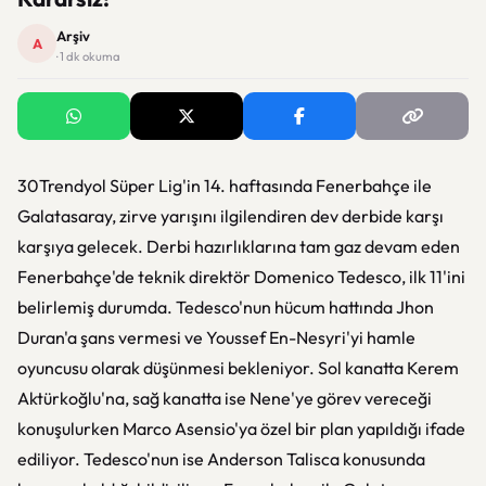
Arşiv
A
· 1 dk okuma
30Trendyol Süper Lig'in 14. haftasında Fenerbahçe ile
Galatasaray, zirve yarışını ilgilendiren dev derbide karşı
karşıya gelecek. Derbi hazırlıklarına tam gaz devam eden
Fenerbahçe'de teknik direktör Domenico Tedesco, ilk 11'ini
belirlemiş durumda. Tedesco'nun hücum hattında Jhon
Duran'a şans vermesi ve Youssef En-Nesyri'yi hamle
oyuncusu olarak düşünmesi bekleniyor. Sol kanatta Kerem
Aktürkoğlu'na, sağ kanatta ise Nene'ye görev vereceği
konuşulurken Marco Asensio'ya özel bir plan yapıldığı ifade
ediliyor. Tedesco'nun ise Anderson Talisca konusunda