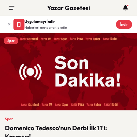
Yazar Gazetesi
Uygulamayı İndir
İndir
Haberleri anında takip edin
Spor
Spor
Domenico Tedesco'nun Derbi İlk 11'i:
Kararsız!