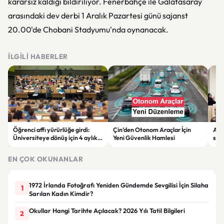
kararsız kaldığı bildiriliyor. Fenerbahçe ile Galatasaray
arasındaki dev derbi 1 Aralık Pazartesi günü sajanst
20.00'de Chobani Stadyumu'nda oynanacak.
İLGILI HABERLER
Öğrenci affı yürürlüğe girdi:
Çin’den Otonom Araçlar İçin
Afy
Üniversiteye dönüş için 4 aylık
Yeni Güvenlik Hamlesi
sürd
başvuru süresi başladı
EKO
EN ÇOK OKUNANLAR
1972 İrlanda Fotoğrafı Yeniden Gündemde Sevgilisi İçin Silaha
1
Sarılan Kadın Kimdir?
Okullar Hangi Tarihte Açılacak? 2026 Yılı Tatil Bilgileri
2