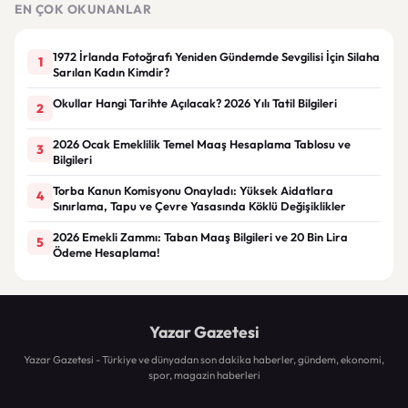
EN ÇOK OKUNANLAR
1972 İrlanda Fotoğrafı Yeniden Gündemde Sevgilisi İçin Silaha
1
Sarılan Kadın Kimdir?
Okullar Hangi Tarihte Açılacak? 2026 Yılı Tatil Bilgileri
2
2026 Ocak Emeklilik Temel Maaş Hesaplama Tablosu ve
3
Bilgileri
Torba Kanun Komisyonu Onayladı: Yüksek Aidatlara
4
Sınırlama, Tapu ve Çevre Yasasında Köklü Değişiklikler
2026 Emekli Zammı: Taban Maaş Bilgileri ve 20 Bin Lira
5
Ödeme Hesaplama!
Yazar Gazetesi
Yazar Gazetesi - Türkiye ve dünyadan son dakika haberler, gündem, ekonomi,
spor, magazin haberleri