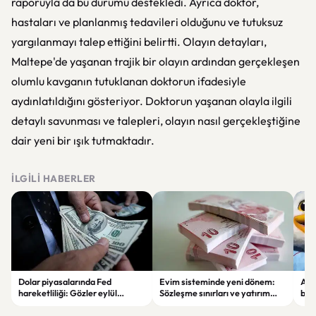
raporuyla da bu durumu destekledi. Ayrıca doktor,
hastaları ve planlanmış tedavileri olduğunu ve tutuksuz
yargılanmayı talep ettiğini belirtti. Olayın detayları,
Maltepe'de yaşanan trajik bir olayın ardından gerçekleşen
olumlu kavganın tutuklanan doktorun ifadesiyle
aydınlatıldığını gösteriyor. Doktorun yaşanan olayla ilgili
detaylı savunması ve talepleri, olayın nasıl gerçekleştiğine
dair yeni bir ışık tutmaktadır.
İLGILI HABERLER
Dolar piyasalarında Fed
Evim sisteminde yeni dönem:
Alta
hareketliliği: Gözler eylül
Sözleşme sınırları ve yatırım
bell
ayındaki faiz kararında
kuralları değişti
Bil
duy