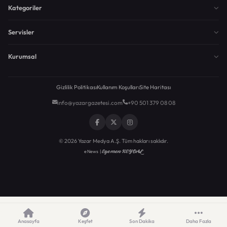
Kategoriler
Servisler
Kurumsal
Gizlilik Politikası
Kullanım Koşulları
Site Haritası
info@yazargazetesi.com
+90 501 379 08 08
© 2026 Yazar Medya A.Ş. Tüm hakları saklıdır.
Egemen KEYDAL
eNews |
Anasayfa
Keşfet
Son Dakika
Daha Fazla