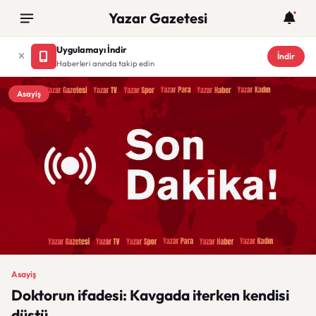
Yazar Gazetesi
Uygulamayı İndir
İndir
Haberleri anında takip edin
Asayiş
Asayiş
Doktorun ifadesi: Kavgada iterken kendisi
düştü.