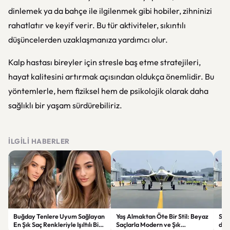
dinlemek ya da bahçe ile ilgilenmek gibi hobiler, zihninizi
rahatlatır ve keyif verir. Bu tür aktiviteler, sıkıntılı
düşüncelerden uzaklaşmanıza yardımcı olur.
Kalp hastası bireyler için stresle baş etme stratejileri,
hayat kalitesini artırmak açısından oldukça önemlidir. Bu
yöntemlerle, hem fiziksel hem de psikolojik olarak daha
sağlıklı bir yaşam sürdürebiliriz.
İLGILI HABERLER
Buğday Tenlere Uyum Sağlayan
Yaş Almaktan Öte Bir Stil: Beyaz
Sav
En Şık Saç Renkleriyle Işıltılı Bir
Saçlarla Modern ve Şık
döne