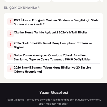
Görünüm
Görünüm Önerileri
çatı
EN ÇOK OKUNANLAR
1972 İrlanda Fotoğrafı Yeniden Gündemde Sevgilisi İçin Silaha
1
Sarılan Kadın Kimdir?
Okullar Hangi Tarihte Açılacak? 2026 Yılı Tatil Bilgileri
2
2026 Ocak Emeklilik Temel Maaş Hesaplama Tablosu ve
3
Bilgileri
Torba Kanun Komisyonu Onayladı: Yüksek Aidatlara
4
Sınırlama, Tapu ve Çevre Yasasında Köklü Değişiklikler
2026 Emekli Zammı: Taban Maaş Bilgileri ve 20 Bin Lira
5
Ödeme Hesaplama!
Yazar Gazetesi
Yazar Gazetesi - Türkiye ve dünyadan son dakika haberler, gündem, ekonomi,
spor, magazin haberleri