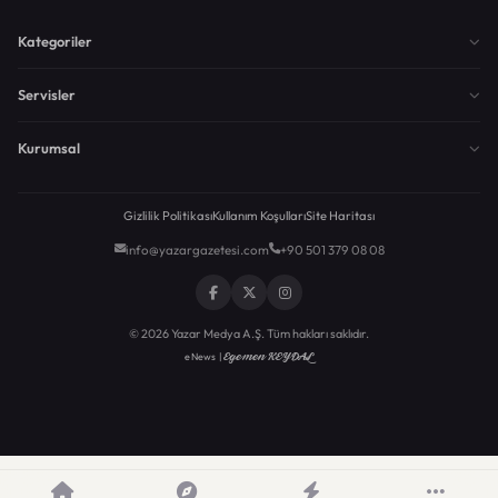
Kategoriler
Servisler
Kurumsal
Gizlilik Politikası
Kullanım Koşulları
Site Haritası
info@yazargazetesi.com
+90 501 379 08 08
© 2026 Yazar Medya A.Ş. Tüm hakları saklıdır.
Egemen KEYDAL
eNews |