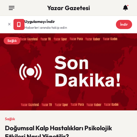
Yazar Gazetesi
Uygulamayı İndir
İndir
Haberleri anında takip edin
Sağlık
Sağlık
Doğumsal Kalp Hastalıkları Psikolojik
Etkileri Nasıl Yönetilir?