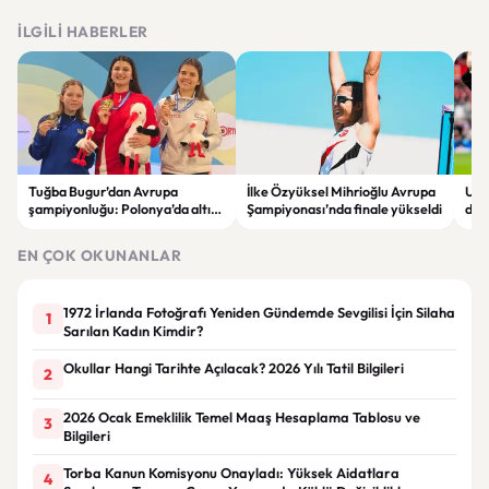
İLGILI HABERLER
Tuğba Bugur’dan Avrupa
İlke Özyüksel Mihrioğlu Avrupa
Uru
şampiyonluğu: Polonya’da altın
Şampiyonası’nda finale yükseldi
dön
madalya kazandı
A Mi
EN ÇOK OKUNANLAR
1972 İrlanda Fotoğrafı Yeniden Gündemde Sevgilisi İçin Silaha
1
Sarılan Kadın Kimdir?
Okullar Hangi Tarihte Açılacak? 2026 Yılı Tatil Bilgileri
2
2026 Ocak Emeklilik Temel Maaş Hesaplama Tablosu ve
3
Bilgileri
Torba Kanun Komisyonu Onayladı: Yüksek Aidatlara
4