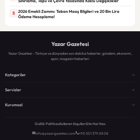
Sınırlama, Tapu ve Çevre Yasasında Köklü Değişiklikler
2026 Emekli Zammı: Taban Maaş Bilgileri ve 20 Bin Lira
5
Ödeme Hesaplama!
Yazar Gazetesi
Yazar Gazetesi - Türkiye ve dünyadan son dakika haberler, gündem, ekonomi,
spor, magazin haberleri
Kategoriler
Servisler
Kurumsal
Gizlilik Politikası
Kullanım Koşulları
Site Haritası
info@yazargazetesi.com
+90 501 379 08 08