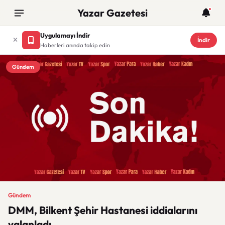
Yazar Gazetesi
Uygulamayı İndir
İndir
Haberleri anında takip edin
Gündem
Gündem
DMM, Bilkent Şehir Hastanesi iddialarını
yalanladı