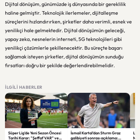
Dijital dönüşüm, günümüzde iş dünyasında bir gereklilik
haline gelmiştir. Teknolojik ilerlemeler, dijitalleşme
süreçlerini hızlandırırken, şirketler daha verimli, esnek ve
yenilikçi hale gelmektedir. Dijital dönüşümün geleceği,
yapay zeka, nesnelerin interneti, 5G teknolojileri gibi
yenilikçi çözümlerle şekillenecektir. Bu süreçte başarı
sağlamak isteyen şirketler, dijital dönüşümün sunduğu
fırsatları doğru bir şekilde değerlendirebilmelidir.
İLGILI HABERLER
Süper Lig’de Yeni Sezon Öncesi
İsmail Kartal’dan Sturm Graz
Lül
Tarihi Karar: "Şeffaf VAR" ve
galibiyeti sonrası açıklama:
Mur