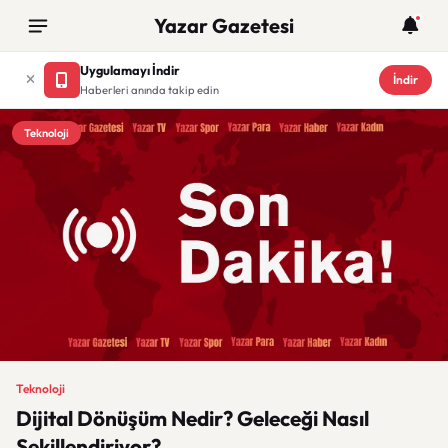
Yazar Gazetesi
Uygulamayı İndir
İndir
Haberleri anında takip edin
Teknoloji
Teknoloji
Dijital Dönüşüm Nedir? Geleceği Nasıl
Şekillendiriyor?