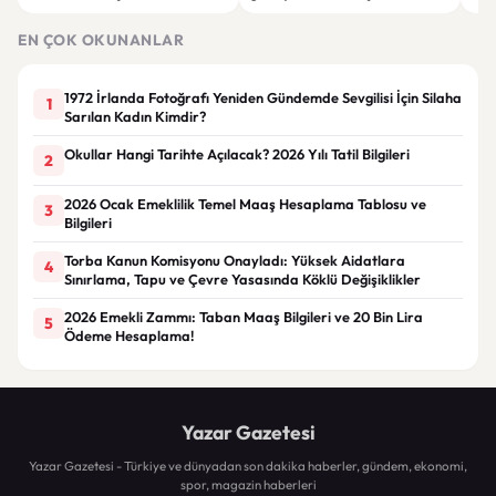
Dijital Saha İçi Takip Dönemi
“Greenwood’un kalitesini
etti
Başlıyor!
tartışmaya gerek yok”
EN ÇOK OKUNANLAR
1972 İrlanda Fotoğrafı Yeniden Gündemde Sevgilisi İçin Silaha
1
Sarılan Kadın Kimdir?
Okullar Hangi Tarihte Açılacak? 2026 Yılı Tatil Bilgileri
2
2026 Ocak Emeklilik Temel Maaş Hesaplama Tablosu ve
3
Bilgileri
Torba Kanun Komisyonu Onayladı: Yüksek Aidatlara
4
Sınırlama, Tapu ve Çevre Yasasında Köklü Değişiklikler
2026 Emekli Zammı: Taban Maaş Bilgileri ve 20 Bin Lira
5
Ödeme Hesaplama!
Yazar Gazetesi
Yazar Gazetesi - Türkiye ve dünyadan son dakika haberler, gündem, ekonomi,
spor, magazin haberleri