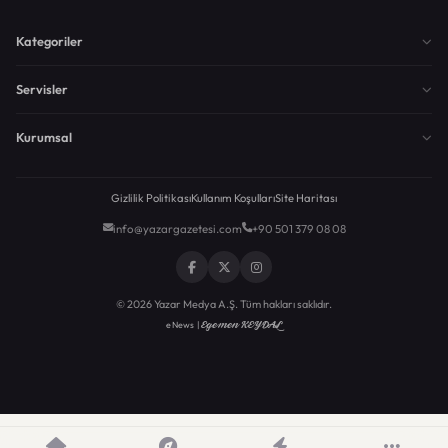
Kategoriler
Servisler
Kurumsal
Gizlilik Politikası
Kullanım Koşulları
Site Haritası
info@yazargazetesi.com
+90 501 379 08 08
© 2026 Yazar Medya A.Ş. Tüm hakları saklıdır.
Egemen KEYDAL
eNews |