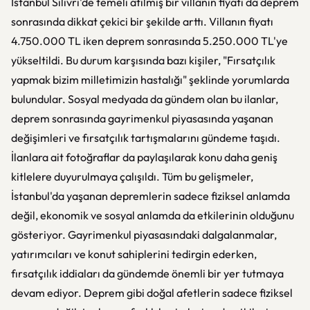
İstanbul Silivri'de temeli atılmış bir villanın fiyatı da deprem
sonrasında dikkat çekici bir şekilde arttı. Villanın fiyatı
4.750.000 TL iken deprem sonrasında 5.250.000 TL'ye
yükseltildi. Bu durum karşısında bazı kişiler, "Fırsatçılık
yapmak bizim milletimizin hastalığı" şeklinde yorumlarda
bulundular. Sosyal medyada da gündem olan bu ilanlar,
deprem sonrasında gayrimenkul piyasasında yaşanan
değişimleri ve fırsatçılık tartışmalarını gündeme taşıdı.
İlanlara ait fotoğraflar da paylaşılarak konu daha geniş
kitlelere duyurulmaya çalışıldı. Tüm bu gelişmeler,
İstanbul'da yaşanan depremlerin sadece fiziksel anlamda
değil, ekonomik ve sosyal anlamda da etkilerinin olduğunu
gösteriyor. Gayrimenkul piyasasındaki dalgalanmalar,
yatırımcıları ve konut sahiplerini tedirgin ederken,
fırsatçılık iddiaları da gündemde önemli bir yer tutmaya
devam ediyor. Deprem gibi doğal afetlerin sadece fiziksel