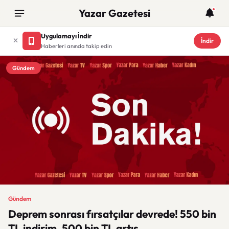
Yazar Gazetesi
Uygulamayı İndir
İndir
Haberleri anında takip edin
Gündem
Gündem
Deprem sonrası fırsatçılar devrede! 550 bin
TL indirim, 500 bin TL artış...