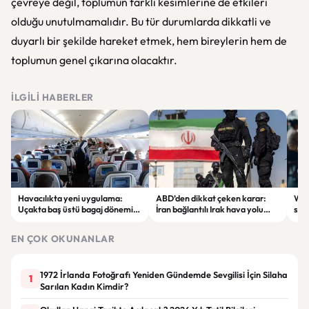
çevreye değil, toplumun farklı kesimlerine de etkileri
olduğu unutulmamalıdır. Bu tür durumlarda dikkatli ve
duyarlı bir şekilde hareket etmek, hem bireylerin hem de
toplumun genel çıkarına olacaktır.
İLGILI HABERLER
Havacılıkta yeni uygulama:
ABD’den dikkat çeken karar:
Wha
Uçakta baş üstü bagaj dönemi
İran bağlantılı Irak hava yolu
soh
ücretli hale geliyor
şirketi yaptırım listesinden
@all
çıkarıldı
EN ÇOK OKUNANLAR
1972 İrlanda Fotoğrafı Yeniden Gündemde Sevgilisi İçin Silaha
1
Sarılan Kadın Kimdir?