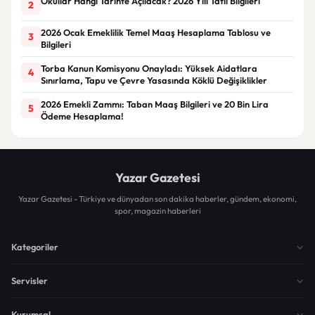
Okullar Hangi Tarihte Açılacak? 2026 Yılı Tatil Bilgileri
2
2026 Ocak Emeklilik Temel Maaş Hesaplama Tablosu ve
3
Bilgileri
Torba Kanun Komisyonu Onayladı: Yüksek Aidatlara
4
Sınırlama, Tapu ve Çevre Yasasında Köklü Değişiklikler
2026 Emekli Zammı: Taban Maaş Bilgileri ve 20 Bin Lira
5
Ödeme Hesaplama!
Yazar Gazetesi
Yazar Gazetesi - Türkiye ve dünyadan son dakika haberler, gündem, ekonomi,
spor, magazin haberleri
Kategoriler
Servisler
Kurumsal