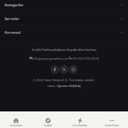
Kategoriler
Servisler
Kurumsal
Gizlilik Politikası
Kullanım Koşulları
Site Haritası
info@yazargazetesi.com
+90 501 379 08 08
© 2026 Yazar Medya A.Ş. Tüm hakları saklıdır.
Egemen KEYDAL
eNews |
Anasayfa
Keşfet
Son Dakika
Daha Fazla