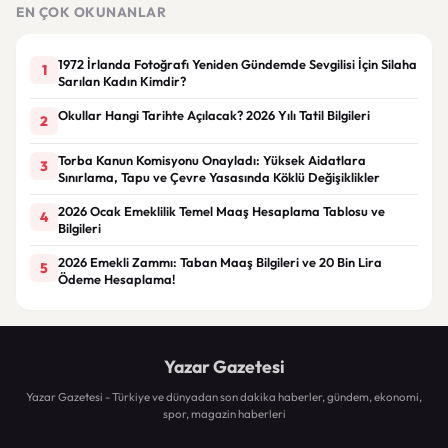
top
EN ÇOK OKUNANLAR
1972 İrlanda Fotoğrafı Yeniden Gündemde Sevgilisi İçin Silaha
1
Sarılan Kadın Kimdir?
Okullar Hangi Tarihte Açılacak? 2026 Yılı Tatil Bilgileri
2
Torba Kanun Komisyonu Onayladı: Yüksek Aidatlara
3
Sınırlama, Tapu ve Çevre Yasasında Köklü Değişiklikler
2026 Ocak Emeklilik Temel Maaş Hesaplama Tablosu ve
4
Bilgileri
2026 Emekli Zammı: Taban Maaş Bilgileri ve 20 Bin Lira
5
Ödeme Hesaplama!
Yazar Gazetesi
Yazar Gazetesi - Türkiye ve dünyadan son dakika haberler, gündem, ekonomi,
spor, magazin haberleri