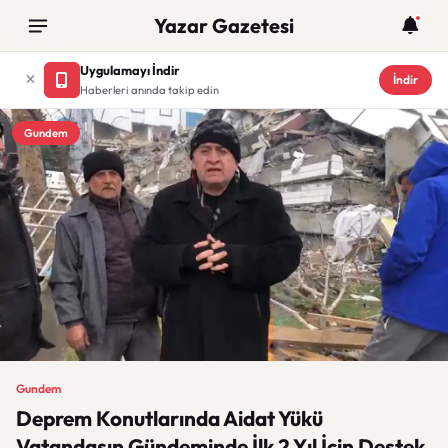
Yazar Gazetesi
Uygulamayı İndir
İndir
Haberleri anında takip edin
Gundem
Gundem
Deprem Konutlarında Aidat Yükü
Vatandaşın Gündeminde İlk 2 Yıl İçin Destek