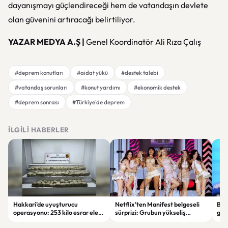
dayanışmayı güçlendireceği hem de vatandaşın devlete
olan güvenini artıracağı belirtiliyor.
YAZAR MEDYA A.Ş |
Genel Koordinatör Ali Rıza Çalış
#deprem konutları
#aidat yükü
#destek talebi
#vatandaş sorunları
#konut yardımı
#ekonomik destek
#deprem sonrası
#Türkiye'de deprem
İLGILI HABERLER
Hakkari’de uyuşturucu
Netflix’ten Manifest belgeseli
Bak
operasyonu: 253 kilo esrar ele
sürprizi: Grubun yükseliş
gaze
geçirildi
hikâyesi ekrana taşınıyor
siny