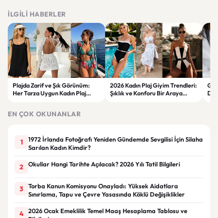
İLGILI HABERLER
Plajda Zarif ve Şık Görünüm:
2026 Kadın Plaj Giyim Trendleri:
Güz
Her Tarza Uygun Kadın Plaj
Şıklık ve Konforu Bir Araya
Dön
Giyim Önerileri
Getiren Modeller
Bakı
Çöz
EN ÇOK OKUNANLAR
1972 İrlanda Fotoğrafı Yeniden Gündemde Sevgilisi İçin Silaha
1
Sarılan Kadın Kimdir?
Okullar Hangi Tarihte Açılacak? 2026 Yılı Tatil Bilgileri
2
Torba Kanun Komisyonu Onayladı: Yüksek Aidatlara
3
Sınırlama, Tapu ve Çevre Yasasında Köklü Değişiklikler
2026 Ocak Emeklilik Temel Maaş Hesaplama Tablosu ve
4