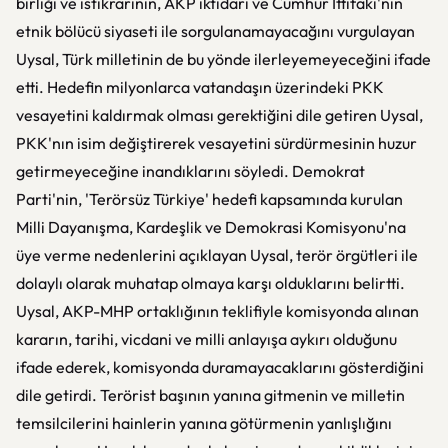
birliği ve istikrarının, AKP iktidarı ve Cumhur İttifakı'nın
etnik bölücü siyaseti ile sorgulanamayacağını vurgulayan
Uysal, Türk milletinin de bu yönde ilerleyemeyeceğini ifade
etti. Hedefin milyonlarca vatandaşın üzerindeki PKK
vesayetini kaldırmak olması gerektiğini dile getiren Uysal,
PKK'nın isim değiştirerek vesayetini sürdürmesinin huzur
getirmeyeceğine inandıklarını söyledi. Demokrat
Parti'nin, 'Terörsüz Türkiye' hedefi kapsamında kurulan
Milli Dayanışma, Kardeşlik ve Demokrasi Komisyonu'na
üye verme nedenlerini açıklayan Uysal, terör örgütleri ile
dolaylı olarak muhatap olmaya karşı olduklarını belirtti.
Uysal, AKP-MHP ortaklığının teklifiyle komisyonda alınan
kararın, tarihi, vicdani ve milli anlayışa aykırı olduğunu
ifade ederek, komisyonda duramayacaklarını gösterdiğini
dile getirdi. Terörist başının yanına gitmenin ve milletin
temsilcilerini hainlerin yanına götürmenin yanlışlığını