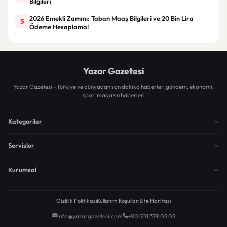
Bilgileri
2026 Emekli Zammı: Taban Maaş Bilgileri ve 20 Bin Lira
5
Ödeme Hesaplama!
Yazar Gazetesi
Yazar Gazetesi - Türkiye ve dünyadan son dakika haberler, gündem, ekonomi,
spor, magazin haberleri
Kategoriler
Servisler
Kurumsal
Gizlilik Politikası
Kullanım Koşulları
Site Haritası
info@yazargazetesi.com
+90 501 379 08 08