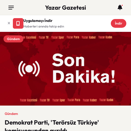
Yazar Gazetesi
Uygulamayı İndir
İndir
Haberleri anında takip edin
Gündem
Gündem
Demokrat Parti, 'Terörsüz Türkiye'
komisyonundan ayrıldı