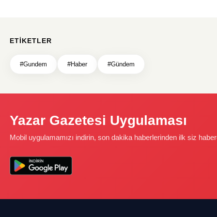
ETIKETLER
#Gundem
#Haber
#Gündem
Yazar Gazetesi Uygulaması
Mobil uygulamamızı indirin, son dakika haberlerinden ilk siz haber