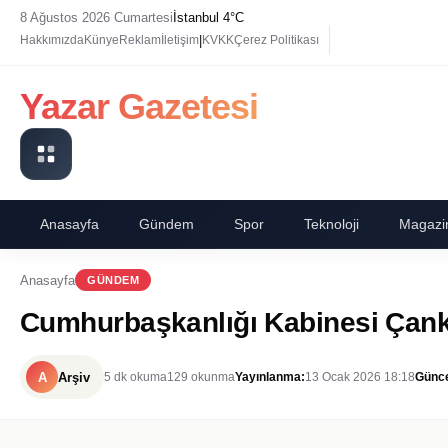
8 Ağustos 2026 Cumartesi
İstanbul 4°C
|
Hakkımızda
Künye
Reklam
İletişim
KVKK
Çerez Politikası
Yazar Gazetesi
Anasayfa
Gündem
Spor
Teknoloji
Magazi
Anasayfa
GÜNDEM
Cumhurbaşkanlığı Kabinesi Çan
A
Arşiv
5 dk okuma
129 okunma
Yayınlanma:
13 Ocak 2026 18:18
Günce