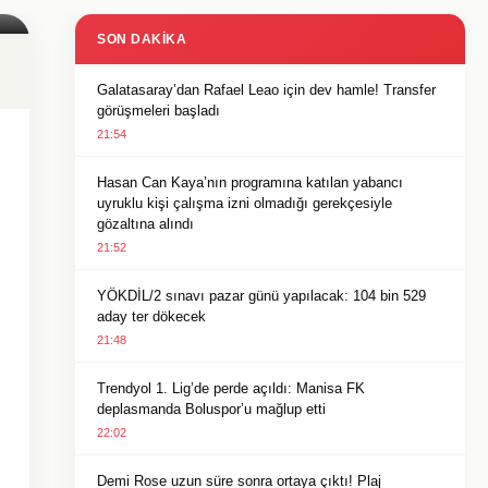
SON DAKIKA
Galatasaray’dan Rafael Leao için dev hamle! Transfer
görüşmeleri başladı
21:54
Hasan Can Kaya’nın programına katılan yabancı
uyruklu kişi çalışma izni olmadığı gerekçesiyle
gözaltına alındı
21:52
YÖKDİL/2 sınavı pazar günü yapılacak: 104 bin 529
aday ter dökecek
21:48
Trendyol 1. Lig’de perde açıldı: Manisa FK
deplasmanda Boluspor’u mağlup etti
22:02
Demi Rose uzun süre sonra ortaya çıktı! Plaj