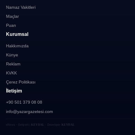
Namaz Vakitleri
Maçlar
Puan
Kurumsal
Hakkımızda
Künye
Reklam
KVKK
Çerez Politikası
İletişim
+90 501 379 08 08
info@yazargazetesi.com
KEYDAL
KEYDAL
eNews · Geliştirici
· Developer