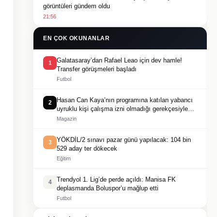
görüntüleri gündem oldu
21:56
EN ÇOK OKUNANLAR
Galatasaray’dan Rafael Leao için dev hamle!
1
Transfer görüşmeleri başladı
Futbol
Hasan Can Kaya’nın programına katılan yabancı
2
uyruklu kişi çalışma izni olmadığı gerekçesiyle
gözaltına alındı
Magazin
YÖKDİL/2 sınavı pazar günü yapılacak: 104 bin
3
529 aday ter dökecek
Eğitim
Trendyol 1. Lig’de perde açıldı: Manisa FK
4
deplasmanda Boluspor’u mağlup etti
Futbol