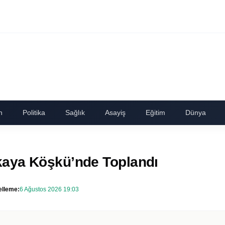
n
Politika
Sağlık
Asayiş
Eğitim
Dünya
kaya Köşkü’nde Toplandı
lleme:
6 Ağustos 2026 19:03