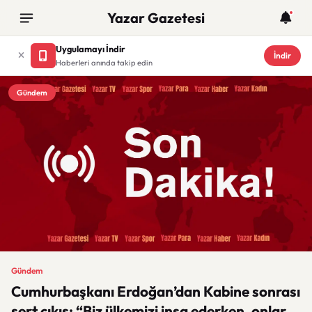
Yazar Gazetesi
Uygulamayı İndir
İndir
Haberleri anında takip edin
Gündem
Gündem
Cumhurbaşkanı Erdoğan’dan Kabine sonrası
sert çıkış: “Biz ülkemizi inşa ederken, onlar