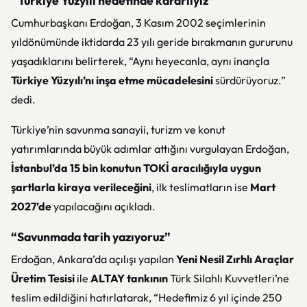
“Türkiye Yüzyılı hedefinde kararlıyız”
Cumhurbaşkanı Erdoğan, 3 Kasım 2002 seçimlerinin
yıldönümünde iktidarda 23 yılı geride bırakmanın gururunu
yaşadıklarını belirterek, “Aynı heyecanla, aynı inançla
Türkiye Yüzyılı’nı inşa etme mücadelesini
sürdürüyoruz.”
dedi.
Türkiye’nin savunma sanayii, turizm ve konut
yatırımlarında büyük adımlar attığını vurgulayan Erdoğan,
İstanbul’da 15 bin konutun TOKİ aracılığıyla uygun
şartlarla kiraya verileceğini
, ilk teslimatların ise
Mart
2027’de
yapılacağını açıkladı.
“Savunmada tarih yazıyoruz”
Erdoğan, Ankara’da açılışı yapılan
Yeni Nesil Zırhlı Araçlar
Üretim Tesisi
ile
ALTAY tankının
Türk Silahlı Kuvvetleri’ne
teslim edildiğini hatırlatarak, “Hedefimiz 6 yıl içinde 250