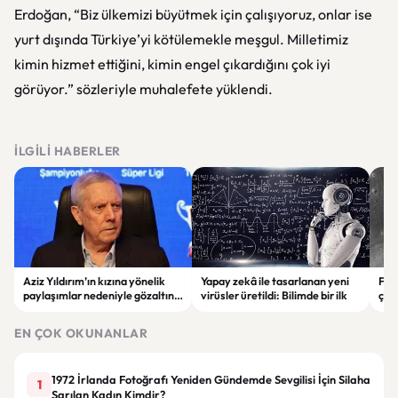
Erdoğan, “Biz ülkemizi büyütmek için çalışıyoruz, onlar ise
yurt dışında Türkiye’yi kötülemekle meşgul. Milletimiz
kimin hizmet ettiğini, kimin engel çıkardığını çok iyi
görüyor.” sözleriyle muhalefete yüklendi.
İLGILI HABERLER
Aziz Yıldırım’ın kızına yönelik
Yapay zekâ ile tasarlanan yeni
Falc
paylaşımlar nedeniyle gözaltına
virüsler üretildi: Bilimde bir ilk
çar
alınan şüpheli için tutuklama
gör
talebi
EN ÇOK OKUNANLAR
1972 İrlanda Fotoğrafı Yeniden Gündemde Sevgilisi İçin Silaha
1
Sarılan Kadın Kimdir?