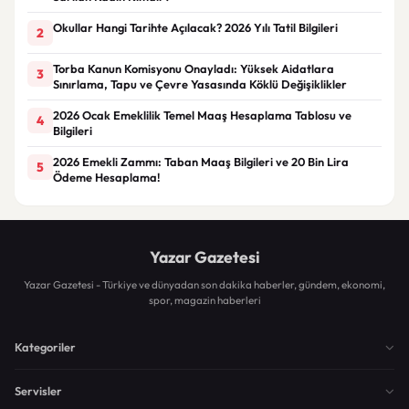
Okullar Hangi Tarihte Açılacak? 2026 Yılı Tatil Bilgileri
2
Torba Kanun Komisyonu Onayladı: Yüksek Aidatlara
3
Sınırlama, Tapu ve Çevre Yasasında Köklü Değişiklikler
2026 Ocak Emeklilik Temel Maaş Hesaplama Tablosu ve
4
Bilgileri
2026 Emekli Zammı: Taban Maaş Bilgileri ve 20 Bin Lira
5
Ödeme Hesaplama!
Yazar Gazetesi
Yazar Gazetesi - Türkiye ve dünyadan son dakika haberler, gündem, ekonomi,
spor, magazin haberleri
Kategoriler
Servisler