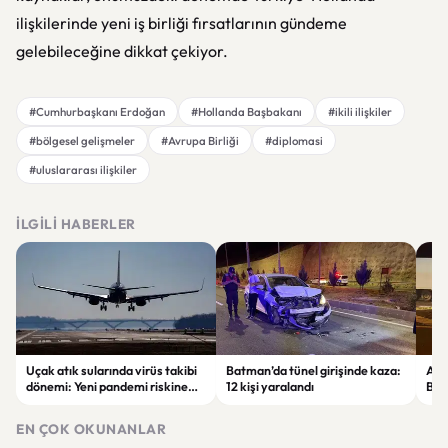
ilişkilerinde yeni iş birliği fırsatlarının gündeme
gelebileceğine dikkat çekiyor.
#Cumhurbaşkanı Erdoğan
#Hollanda Başbakanı
#ikili ilişkiler
#bölgesel gelişmeler
#Avrupa Birliği
#diplomasi
#uluslararası ilişkiler
İLGILI HABERLER
Uçak atık sularında virüs takibi
Batman’da tünel girişinde kaza:
Ada
dönemi: Yeni pandemi riskine
12 kişi yaralandı
Bel
karşı erken uyarı sistemi
yaşa
geliştiriliyor
EN ÇOK OKUNANLAR