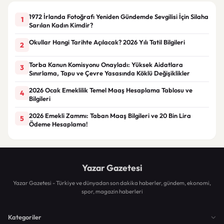
1972 İrlanda Fotoğrafı Yeniden Gündemde Sevgilisi İçin Silaha
1
Sarılan Kadın Kimdir?
Okullar Hangi Tarihte Açılacak? 2026 Yılı Tatil Bilgileri
2
Torba Kanun Komisyonu Onayladı: Yüksek Aidatlara
3
Sınırlama, Tapu ve Çevre Yasasında Köklü Değişiklikler
2026 Ocak Emeklilik Temel Maaş Hesaplama Tablosu ve
4
Bilgileri
2026 Emekli Zammı: Taban Maaş Bilgileri ve 20 Bin Lira
5
Ödeme Hesaplama!
Yazar Gazetesi
Yazar Gazetesi - Türkiye ve dünyadan son dakika haberler, gündem, ekonomi,
spor, magazin haberleri
Kategoriler