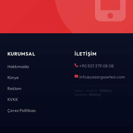
KURUMSAL
İLETIŞIM
+90 501 379 08 08
Hakkımızda
info@yazargazetesi.com
Künye
Reklam
KEYDAL
eNews · Geliştirici
·
KEYDAL
Developer
KVKK
Çerez Politikası