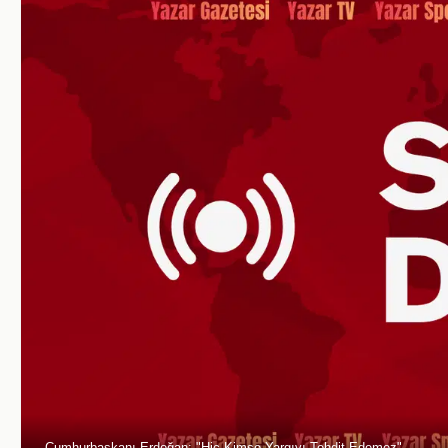
Cumhurbaşkanı Erdoğan: "Hiç Kimse Yargıyı Tehdit Edemez"