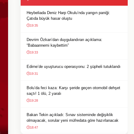
Heybeliada Deniz Harp Okulu’nda yangın paniği:
Çatıda büyük hasar oluştu
19:35
Devrim Özkan’dan duygulandıran açıklama:
“Babaannemi kaybettim”
19:33
Edirne’de uyuşturucu operasyonu: 2 şüpheli tutuklandı
19:31
Bolu’da feci kaza: Karşı şeride geçen otomobil dehşet
saçtı! 1 ölü, 2 yaralı
19:28
Bakan Tekin açıkladı: Sınav sisteminde değişiklik
olmayacak, sorular yeni müfredata göre hazırlanacak
18:47