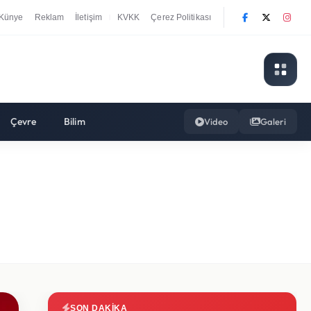
Künye
Reklam
İletişim
KVKK
Çerez Politikası
|
Çevre
Bilim
Video
Galeri
SON DAKIKA