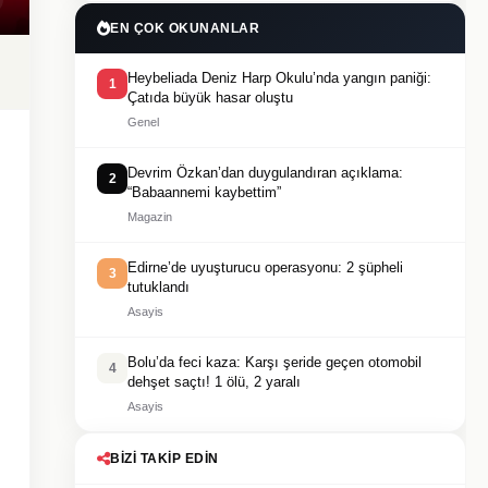
EN ÇOK OKUNANLAR
Heybeliada Deniz Harp Okulu’nda yangın paniği:
1
Çatıda büyük hasar oluştu
Genel
Devrim Özkan’dan duygulandıran açıklama:
2
“Babaannemi kaybettim”
Magazin
Edirne’de uyuşturucu operasyonu: 2 şüpheli
3
tutuklandı
Asayis
Bolu’da feci kaza: Karşı şeride geçen otomobil
4
dehşet saçtı! 1 ölü, 2 yaralı
Asayis
BIZI TAKIP EDIN