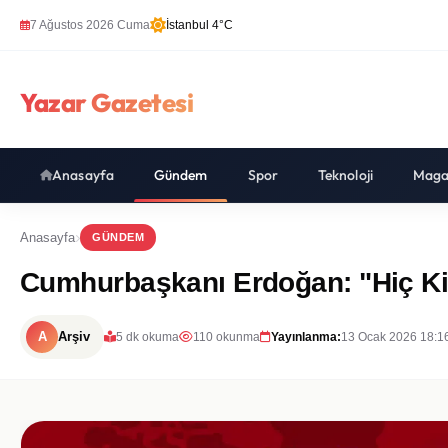
7 Ağustos 2026 Cuma
İstanbul 4°C
Yazar Gazetesi
Anasayfa
Gündem
Spor
Teknoloji
Maga
Anasayfa
GÜNDEM
Cumhurbaşkanı Erdoğan: "Hiç Ki
A
Arşiv
5 dk okuma
110 okunma
Yayınlanma:
13 Ocak 2026 18:1