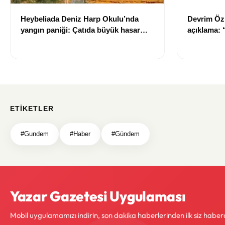
Heybeliada Deniz Harp Okulu’nda
Devrim Öz
yangın paniği: Çatıda büyük hasar
açıklama:
oluştu
ETIKETLER
#Gundem
#Haber
#Gündem
Yazar Gazetesi Uygulaması
Mobil uygulamamızı indirin, son dakika haberlerinden ilk siz haber