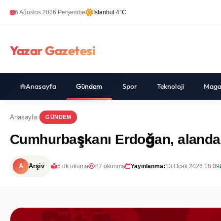
6 Ağustos 2026 Perşembe
İstanbul 4°C
Yazar Gazetesi
Anasayfa
Gündem
Spor
Teknoloji
Maga
Anasayfa
GÜNDEM
Cumhurbaşkanı Erdoğan, alandak
A
Arşiv
5 dk okuma
87 okunma
Yayınlanma:
13 Ocak 2026 18:09