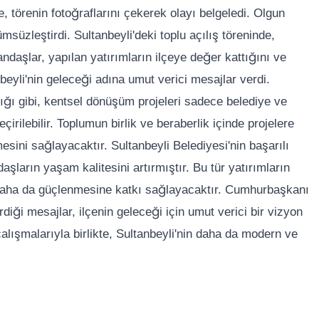
e, törenin fotoğraflarını çekerek olayı belgeledi. Olgun
lümsüzleştirdi. Sultanbeyli'deki toplu açılış töreninde,
andaşlar, yapılan yatırımların ilçeye değer kattığını ve
nbeyli'nin geleceği adına umut verici mesajlar verdi.
ı gibi, kentsel dönüşüm projeleri sadece belediye ve
irilebilir. Toplumun birlik ve beraberlik içinde projelere
esini sağlayacaktır. Sultanbeyli Belediyesi'nin başarılı
aşların yaşam kalitesini artırmıştır. Bu tür yatırımların
daha da güçlenmesine katkı sağlayacaktır. Cumhurbaşkanı
rdiği mesajlar, ilçenin geleceği için umut verici bir vizyon
alışmalarıyla birlikte, Sultanbeyli'nin daha da modern ve