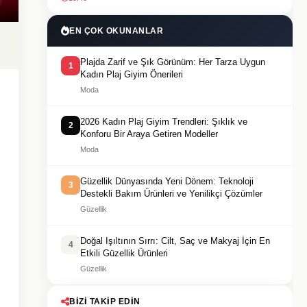
EN ÇOK OKUNANLAR
Plajda Zarif ve Şık Görünüm: Her Tarza Uygun
1
Kadın Plaj Giyim Önerileri
Moda
2026 Kadın Plaj Giyim Trendleri: Şıklık ve
2
Konforu Bir Araya Getiren Modeller
Moda
Güzellik Dünyasında Yeni Dönem: Teknoloji
3
Destekli Bakım Ürünleri ve Yenilikçi Çözümler
Güzellik
Doğal Işıltının Sırrı: Cilt, Saç ve Makyaj İçin En
4
Etkili Güzellik Ürünleri
Güzellik
BIZI TAKIP EDIN