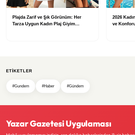
Plajda Zarif ve Şık Görünüm: Her
2026 Kadın 
Tarza Uygun Kadın Plaj Giyim
ve Konforu
Önerileri
Modeller
ETIKETLER
#Gundem
#Haber
#Gündem
Yazar Gazetesi Uygulaması
Mobil uygulamamızı indirin, son dakika haberlerinden ilk siz haber