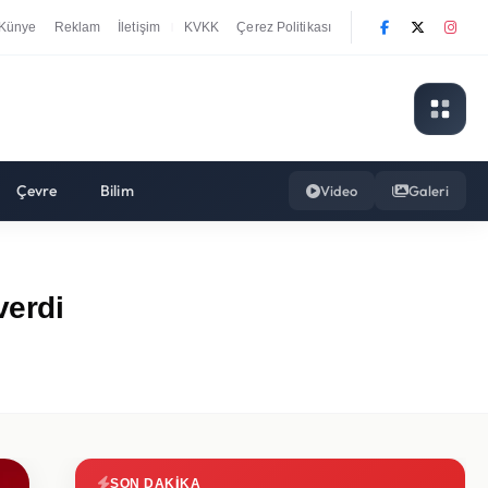
Künye
Reklam
İletişim
KVKK
Çerez Politikası
|
Çevre
Bilim
Video
Galeri
verdi
SON DAKIKA