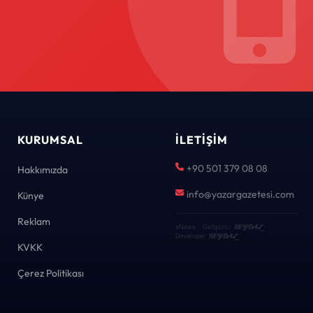
KURUMSAL
İLETIŞIM
+90 501 379 08 08
Hakkımızda
info@yazargazetesi.com
Künye
Reklam
KEYDAL
eNews · Geliştirici
·
KEYDAL
Developer
KVKK
Çerez Politikası