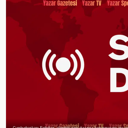
Cumhurbaşkanı Erdoğan, alandaki sesi duyunca konuşmasına ara ve