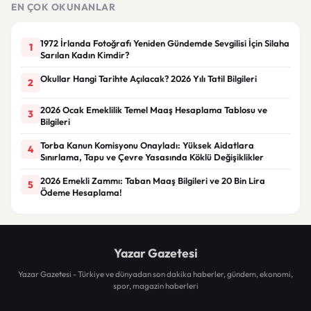
EN ÇOK OKUNANLAR
1972 İrlanda Fotoğrafı Yeniden Gündemde Sevgilisi İçin Silaha
1
Sarılan Kadın Kimdir?
Okullar Hangi Tarihte Açılacak? 2026 Yılı Tatil Bilgileri
2
2026 Ocak Emeklilik Temel Maaş Hesaplama Tablosu ve
3
Bilgileri
Torba Kanun Komisyonu Onayladı: Yüksek Aidatlara
4
Sınırlama, Tapu ve Çevre Yasasında Köklü Değişiklikler
2026 Emekli Zammı: Taban Maaş Bilgileri ve 20 Bin Lira
5
Ödeme Hesaplama!
Yazar Gazetesi
Yazar Gazetesi - Türkiye ve dünyadan son dakika haberler, gündem, ekonomi,
spor, magazin haberleri