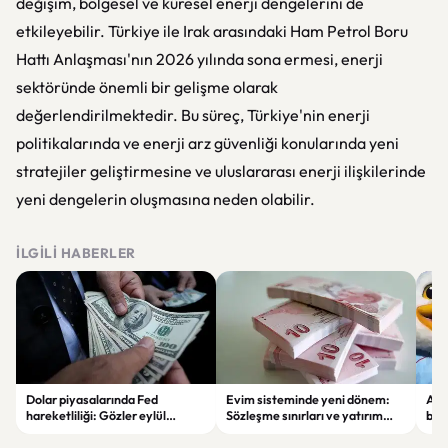
değişim, bölgesel ve küresel enerji dengelerini de
etkileyebilir. Türkiye ile Irak arasındaki Ham Petrol Boru
Hattı Anlaşması'nın 2026 yılında sona ermesi, enerji
sektöründe önemli bir gelişme olarak
değerlendirilmektedir. Bu süreç, Türkiye'nin enerji
politikalarında ve enerji arz güvenliği konularında yeni
stratejiler geliştirmesine ve uluslararası enerji ilişkilerinde
yeni dengelerin oluşmasına neden olabilir.
İLGILI HABERLER
Dolar piyasalarında Fed
Evim sisteminde yeni dönem:
Alta
hareketliliği: Gözler eylül
Sözleşme sınırları ve yatırım
bell
ayındaki faiz kararında
kuralları değişti
Bil
duy