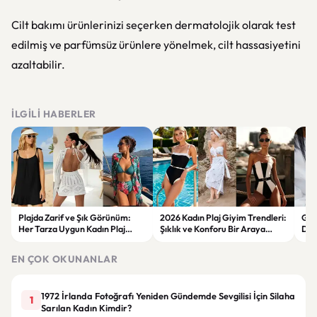
Cilt bakımı ürünlerinizi seçerken dermatolojik olarak test
edilmiş ve parfümsüz ürünlere yönelmek, cilt hassasiyetini
azaltabilir.
İLGILI HABERLER
Plajda Zarif ve Şık Görünüm:
2026 Kadın Plaj Giyim Trendleri:
Güz
Her Tarza Uygun Kadın Plaj
Şıklık ve Konforu Bir Araya
Dön
Giyim Önerileri
Getiren Modeller
Bakı
Çöz
EN ÇOK OKUNANLAR
1972 İrlanda Fotoğrafı Yeniden Gündemde Sevgilisi İçin Silaha
1
Sarılan Kadın Kimdir?