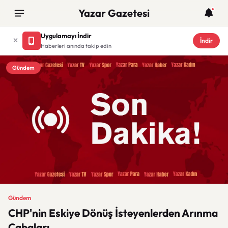
Yazar Gazetesi
Uygulamayı İndir
İndir
Haberleri anında takip edin
Gündem
Gündem
CHP'nin Eskiye Dönüş İsteyenlerden Arınma
Çabaları