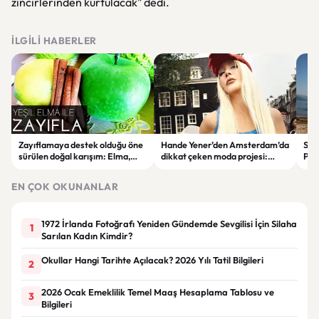
zincirlerinden kurtulacak" dedi.
İLGILI HABERLER
Zayıflamaya destek olduğu öne
Hande Yener’den Amsterdam’da
Sağl
sürülen doğal karışım: Elma,
dikkat çeken moda projesi:
Psi
limon ve tarçınlı iksir tarifi
STAR Gene kapılarını açtı
Alın
EN ÇOK OKUNANLAR
1972 İrlanda Fotoğrafı Yeniden Gündemde Sevgilisi İçin Silaha
1
Sarılan Kadın Kimdir?
Okullar Hangi Tarihte Açılacak? 2026 Yılı Tatil Bilgileri
2
2026 Ocak Emeklilik Temel Maaş Hesaplama Tablosu ve
3
Bilgileri