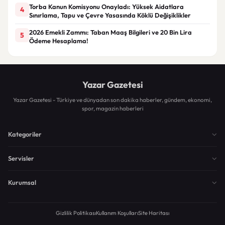
Torba Kanun Komisyonu Onayladı: Yüksek Aidatlara
4
Sınırlama, Tapu ve Çevre Yasasında Köklü Değişiklikler
2026 Emekli Zammı: Taban Maaş Bilgileri ve 20 Bin Lira
5
Ödeme Hesaplama!
Yazar Gazetesi
Yazar Gazetesi - Türkiye ve dünyadan son dakika haberler, gündem, ekonomi,
spor, magazin haberleri
Kategoriler
Servisler
Kurumsal
Gizlilik Politikası
Kullanım Koşulları
Site Haritası