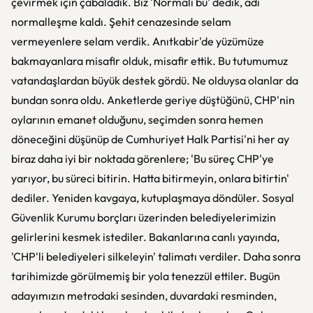
çevirmek için çabaladık. Biz 'Normali bu' dedik, adı
normalleşme kaldı. Şehit cenazesinde selam
vermeyenlere selam verdik. Anıtkabir'de yüzümüze
bakmayanlara misafir olduk, misafir ettik. Bu tutumumuz
vatandaşlardan büyük destek gördü. Ne olduysa olanlar da
bundan sonra oldu. Anketlerde geriye düştüğünü, CHP'nin
oylarının emanet olduğunu, seçimden sonra hemen
döneceğini düşünüp de Cumhuriyet Halk Partisi'ni her ay
biraz daha iyi bir noktada görenlere; 'Bu süreç CHP'ye
yarıyor, bu süreci bitirin. Hatta bitirmeyin, onlara bitirtin'
dediler. Yeniden kavgaya, kutuplaşmaya döndüler. Sosyal
Güvenlik Kurumu borçları üzerinden belediyelerimizin
gelirlerini kesmek istediler. Bakanlarına canlı yayında,
'CHP'li belediyeleri silkeleyin' talimatı verdiler. Daha sonra
tarihimizde görülmemiş bir yola tenezzül ettiler. Bugün
adayımızın metrodaki sesinden, duvardaki resminden,