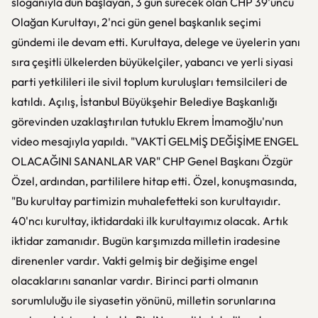
sloganıyla dün başlayan, 3 gün sürecek olan CHP 39'uncu
Olağan Kurultayı, 2'nci gün genel başkanlık seçimi
gündemi ile devam etti. Kurultaya, delege ve üyelerin yanı
sıra çeşitli ülkelerden büyükelçiler, yabancı ve yerli siyasi
parti yetkilileri ile sivil toplum kuruluşları temsilcileri de
katıldı. Açılış, İstanbul Büyükşehir Belediye Başkanlığı
görevinden uzaklaştırılan tutuklu Ekrem İmamoğlu'nun
video mesajıyla yapıldı. "VAKTİ GELMİŞ DEĞİŞİME ENGEL
OLACAĞINI SANANLAR VAR" CHP Genel Başkanı Özgür
Özel, ardından, partililere hitap etti. Özel, konuşmasında,
"Bu kurultay partimizin muhalefetteki son kurultayıdır.
40'ncı kurultay, iktidardaki ilk kurultayımız olacak. Artık
iktidar zamanıdır. Bugün karşımızda milletin iradesine
direnenler vardır. Vakti gelmiş bir değişime engel
olacaklarını sananlar vardır. Birinci parti olmanın
sorumluluğu ile siyasetin yönünü, milletin sorunlarına