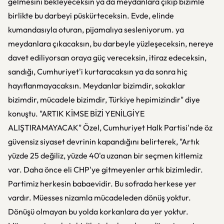
gelmesini bekleyeceksin ya da meydanlara çıkıp bizimle
birlikte bu darbeyi püskürteceksin. Evde, elinde
kumandasıyla oturan, pijamalıya sesleniyorum. ya
meydanlara çıkacaksın, bu darbeyle yüzleşeceksin, nereye
davet ediliyorsan oraya güç vereceksin, itiraz edeceksin,
sandığı, Cumhuriyet'i kurtaracaksın ya da sonra hiç
hayıflanmayacaksın. Meydanlar bizimdir, sokaklar
bizimdir, mücadele bizimdir, Türkiye hepimizindir" diye
konuştu. "ARTIK KİMSE BİZİ YENİLGİYE
ALIŞTIRAMAYACAK" Özel, Cumhuriyet Halk Partisi'nde öz
güvensiz siyaset devrinin kapandığını belirterek, "Artık
yüzde 25 değiliz, yüzde 40'a uzanan bir seçmen kitlemiz
var. Daha önce eli CHP'ye gitmeyenler artık bizimledir.
Partimiz herkesin babaevidir. Bu sofrada herkese yer
vardır. Müesses nizamla mücadeleden dönüş yoktur.
Dönüşü olmayan bu yolda korkanlara da yer yoktur.