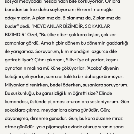
sosyal medyadaki hesabından bile korkuyorlar. Onlara
buradan bir kez daha söylüyorum; Ekrem İmamoğlu
adayımızdır. A planımız da, B planımız da, Z planımız da
budur" dedi. "MEYDANLAR BİZİMDİR, SOKAKLAR
BİZİMDİR" Özel, "Bu ülke elbet çok kara kışlar, çok zor
zamanlar gördü. Ama hiçbir dönem bu dönemin gaddarlığı
ile yarışamaz. Soruyorum, kim inandığını özgürce dile
getirebiliyor? Çıtını çıkaranı, Silivri'ye atıyorlar, kaşını
oynatanın malına mülküne çöküyorlar. 'Acaba' diyenin
kulağını çekiyorlar, sonra ortalıkta bir daha görünmüyor.
Milyonlar direnirken, bedel öderken, susanlara soruyorum.
Bu suskunluğu, bu çaresizliği kim öğretti size? Elinde
kumandası, üstünde pijaması oturanlara sesleniyorum. Gün
sokaklara çıkma, meydanlara akma günüdür. Gün;
dayanışma, direnme günüdür. Gün; bu kara düzene itiraz
etme günüdür. ya o pijamayla evinde oturup sıranın sana