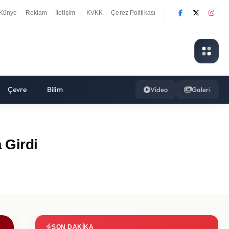
Künye
Reklam
İletişim
KVKK
Çerez Politikası
|
Çevre
Bilim
Video
Galeri
 Girdi
SON DAKIKA