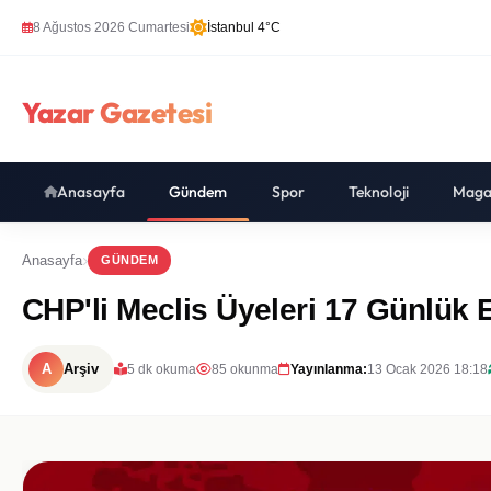
8 Ağustos 2026 Cumartesi
İstanbul 4°C
Yazar Gazetesi
Anasayfa
Gündem
Spor
Teknoloji
Maga
Anasayfa
GÜNDEM
CHP'li Meclis Üyeleri 17 Günlük 
A
Arşiv
5 dk okuma
85 okunma
Yayınlanma:
13 Ocak 2026 18:18