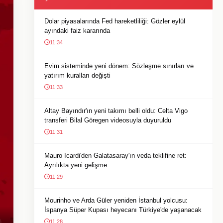
Dolar piyasalarında Fed hareketliliği: Gözler eylül
ayındaki faiz kararında
11:34
Evim sisteminde yeni dönem: Sözleşme sınırları ve
yatırım kuralları değişti
11:33
Altay Bayındır'ın yeni takımı belli oldu: Celta Vigo
transferi Bilal Göregen videosuyla duyuruldu
11:31
Mauro Icardi'den Galatasaray'ın veda teklifine ret:
Ayrılıkta yeni gelişme
11:29
Mourinho ve Arda Güler yeniden İstanbul yolcusu:
İspanya Süper Kupası heyecanı Türkiye'de yaşanacak
11:28