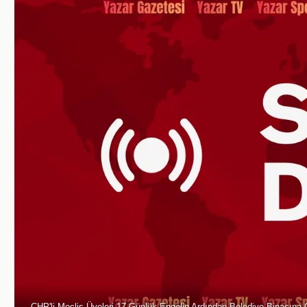
CHP'li Meclis Üyeleri 17 Günlük Engelin Ardından Belediye Binasına G