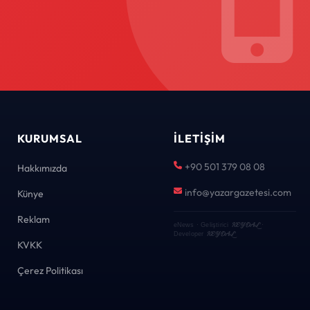
KURUMSAL
İLETIŞIM
+90 501 379 08 08
Hakkımızda
info@yazargazetesi.com
Künye
Reklam
KEYDAL
eNews · Geliştirici
·
KEYDAL
Developer
KVKK
Çerez Politikası