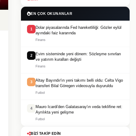
EN ÇOK OKUNANLAR
Dolar piyasalarında Fed hareketliliği: Gözler eylül
1
ayındaki faiz kararında
Finans
Evim sisteminde yeni dönem: Sözleşme sınırları
2
ve yatırım kuralları değişti
Finans
Altay Bayındır'ın yeni takımı belli oldu: Celta Vigo
3
transferi Bilal Göregen videosuyla duyuruldu
Futbol
Mauro Icardi'den Galatasaray'ın veda teklifine ret:
4
Ayrılıkta yeni gelişme
Futbol
BIZI TAKIP EDIN