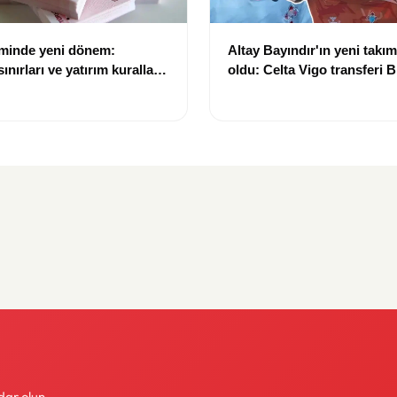
eminde yeni dönem:
Altay Bayındır'ın yeni takımı
nırları ve yatırım kuralları
oldu: Celta Vigo transferi Bi
Göregen videosuyla duyur
dar olun.