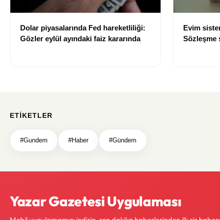
Dolar piyasalarında Fed hareketliliği:
Evim sist
Gözler eylül ayındaki faiz kararında
Sözleşme sı
değişti
ETIKETLER
#Gundem
#Haber
#Gündem
Yazar Gazetesi Uygulaması
Mobil uygulamamızı indirin, son dakika haberlerinden ilk siz haber