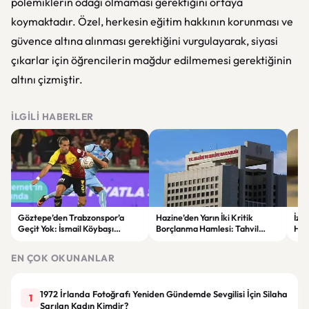
polemiklerin odağı olmaması gerektiğini ortaya
koymaktadır. Özel, herkesin eğitim hakkının korunması ve
güvence altına alınması gerektiğini vurgulayarak, siyasi
çıkarlar için öğrencilerin mağdur edilmemesi gerektiğinin
altını çizmiştir.
İLGILI HABERLER
Göztepe’den Trabzonspor’a
Hazine’den Yarın İki Kritik
İzm
Geçit Yok: İsmail Köybaşı
Borçlanma Hamlesi: Tahvil
Hed
Jübilesinde Kazanan İzmir Ekibi
İhalesi ve Kira Sertifikası Satışı
Sul
Oldu
Yapılacak
EN ÇOK OKUNANLAR
1972 İrlanda Fotoğrafı Yeniden Gündemde Sevgilisi İçin Silaha
1
Sarılan Kadın Kimdir?