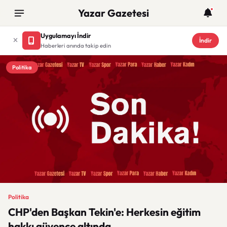
Yazar Gazetesi
Uygulamayı İndir
İndir
Haberleri anında takip edin
Politika
Politika
CHP'den Başkan Tekin'e: Herkesin eğitim
hakkı güvence altında