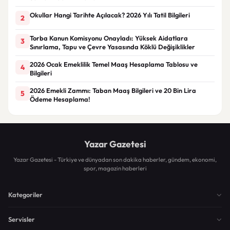
Okullar Hangi Tarihte Açılacak? 2026 Yılı Tatil Bilgileri
2
Torba Kanun Komisyonu Onayladı: Yüksek Aidatlara
3
Sınırlama, Tapu ve Çevre Yasasında Köklü Değişiklikler
2026 Ocak Emeklilik Temel Maaş Hesaplama Tablosu ve
4
Bilgileri
2026 Emekli Zammı: Taban Maaş Bilgileri ve 20 Bin Lira
5
Ödeme Hesaplama!
Yazar Gazetesi
Yazar Gazetesi - Türkiye ve dünyadan son dakika haberler, gündem, ekonomi,
spor, magazin haberleri
Kategoriler
Servisler