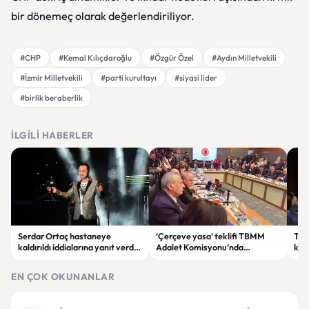
bir dönemeç olarak değerlendiriliyor.
#CHP
#Kemal Kılıçdaroğlu
#Özgür Özel
#Aydın Milletvekili
#İzmir Milletvekili
#parti kurultayı
#siyasi lider
#birlik beraberlik
İLGILI HABERLER
Serdar Ortaç hastaneye
‘Çerçeve yasa’ teklifi TBMM
Ter
kaldırıldı iddialarına yanıt verdi:
Adalet Komisyonu’nda
kri
“Rutin tedavim için buradayım”
görüşülüyor
tek
gör
EN ÇOK OKUNANLAR