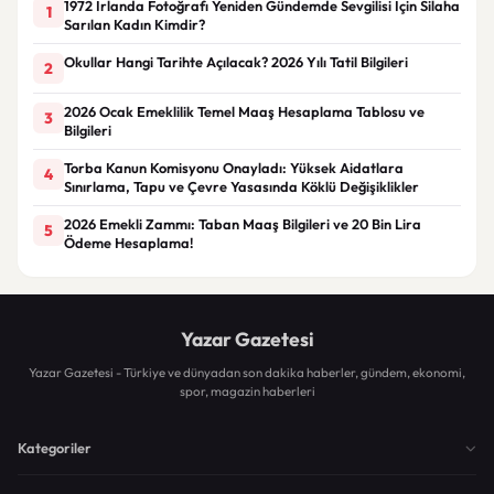
1972 İrlanda Fotoğrafı Yeniden Gündemde Sevgilisi İçin Silaha
1
Sarılan Kadın Kimdir?
Okullar Hangi Tarihte Açılacak? 2026 Yılı Tatil Bilgileri
2
2026 Ocak Emeklilik Temel Maaş Hesaplama Tablosu ve
3
Bilgileri
Torba Kanun Komisyonu Onayladı: Yüksek Aidatlara
4
Sınırlama, Tapu ve Çevre Yasasında Köklü Değişiklikler
2026 Emekli Zammı: Taban Maaş Bilgileri ve 20 Bin Lira
5
Ödeme Hesaplama!
Yazar Gazetesi
Yazar Gazetesi - Türkiye ve dünyadan son dakika haberler, gündem, ekonomi,
spor, magazin haberleri
Kategoriler