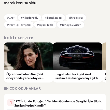
merak konusu oldu.
#CHP
#Kılıçdaroğlu
#İl Başkanları
#İhraç Krizi
#Parti İçi Tartışma
#Siyasi Tepki
#Türkiye Siyaseti
İLGILI HABERLER
Öğretmen Fatma Nur Çelik
Bugatti’den tek kişilik özel
Tür
cinayetinde yeni detaylar
üretim: Destrier görücüye çıktı
göre
ortaya çıktı: Saldırgan
ata
öğrencinin geçmişi dikkat çekti
EN ÇOK OKUNANLAR
1972 İrlanda Fotoğrafı Yeniden Gündemde Sevgilisi İçin Silaha
1
Sarılan Kadın Kimdir?