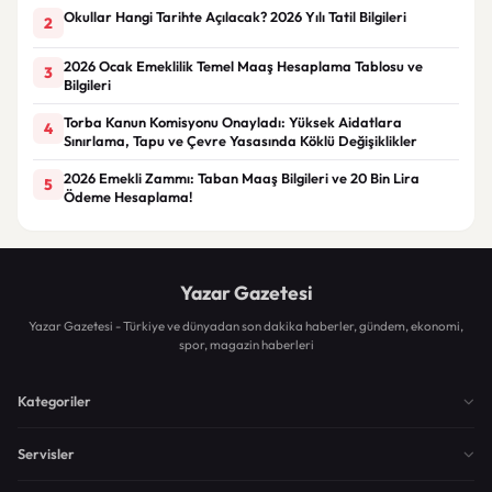
Okullar Hangi Tarihte Açılacak? 2026 Yılı Tatil Bilgileri
2
2026 Ocak Emeklilik Temel Maaş Hesaplama Tablosu ve
3
Bilgileri
Torba Kanun Komisyonu Onayladı: Yüksek Aidatlara
4
Sınırlama, Tapu ve Çevre Yasasında Köklü Değişiklikler
2026 Emekli Zammı: Taban Maaş Bilgileri ve 20 Bin Lira
5
Ödeme Hesaplama!
Yazar Gazetesi
Yazar Gazetesi - Türkiye ve dünyadan son dakika haberler, gündem, ekonomi,
spor, magazin haberleri
Kategoriler
Servisler