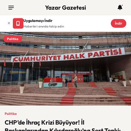
Yazar Gazetesi
Uygulamayı İndir
İndir
Haberleri anında takip edin
Politika
Politika
CHP’de İhraç Krizi Büyüyor! İl
Başkanlarından Kılıçdaroğlu’na Sert Tepki: