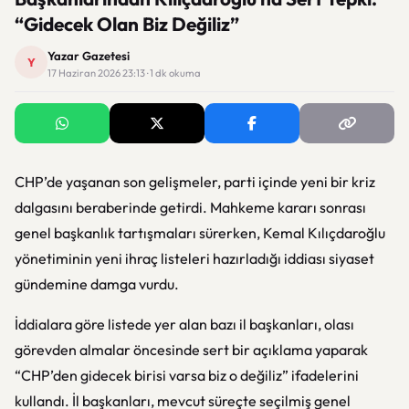
“Gidecek Olan Biz Değiliz”
Yazar Gazetesi
Y
17 Haziran 2026 23:13 · 1 dk okuma
CHP’de yaşanan son gelişmeler, parti içinde yeni bir kriz
dalgasını beraberinde getirdi. Mahkeme kararı sonrası
genel başkanlık tartışmaları sürerken,
Kemal Kılıçdaroğlu
yönetiminin yeni ihraç listeleri hazırladığı iddiası siyaset
gündemine damga vurdu.
İddialara göre listede yer alan bazı il başkanları, olası
görevden almalar öncesinde sert bir açıklama yaparak
“CHP’den gidecek birisi varsa biz o değiliz” ifadelerini
kullandı. İl başkanları, mevcut süreçte seçilmiş genel