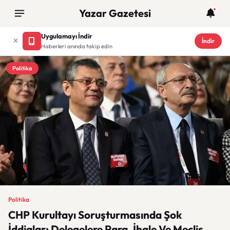
Yazar Gazetesi
Uygulamayı İndir
İndir
Haberleri anında takip edin
Politika
Politika
CHP Kurultayı Soruşturmasında Şok
İddialar: Delegelere Para, İhale Ve Meclis