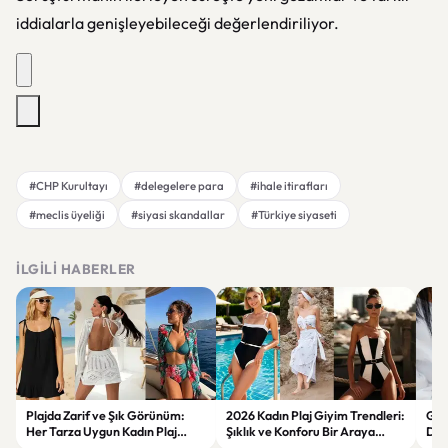
iddialarla genişleyebileceği değerlendiriliyor.
#CHP Kurultayı
#delegelere para
#ihale itirafları
#meclis üyeliği
#siyasi skandallar
#Türkiye siyaseti
İLGILI HABERLER
Plajda Zarif ve Şık Görünüm:
2026 Kadın Plaj Giyim Trendleri:
Güz
Her Tarza Uygun Kadın Plaj
Şıklık ve Konforu Bir Araya
Dön
Giyim Önerileri
Getiren Modeller
Bakı