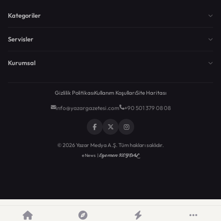
Kategoriler
Servisler
Kurumsal
Gizlilik Politikası
Kullanım Koşulları
Site Haritası
info@yazargazetesi.com
+90 501 379 08 08
© 2026 Yazar Medya A.Ş. Tüm hakları saklıdır.
Egemen KEYDAL
eNews |