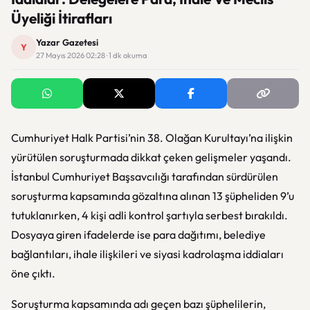
Üyeliği İtirafları
Yazar Gazetesi
Y
27 Mayıs 2026 02:28 · 1 dk okuma
Cumhuriyet Halk Partisi
’nin 38. Olağan Kurultayı’na ilişkin
yürütülen soruşturmada dikkat çeken gelişmeler yaşandı.
İstanbul Cumhuriyet Başsavcılığı
tarafından sürdürülen
soruşturma kapsamında gözaltına alınan 13 şüpheliden 9’u
tutuklanırken, 4 kişi adli kontrol şartıyla serbest bırakıldı.
Dosyaya giren ifadelerde ise para dağıtımı, belediye
bağlantıları, ihale ilişkileri ve siyasi kadrolaşma iddiaları
öne çıktı.
Soruşturma kapsamında adı geçen bazı şüphelilerin,