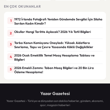
Çöz
EN ÇOK OKUNANLAR
1972 İrlanda Fotoğrafı Yeniden Gündemde Sevgilisi İçin Silaha
1
Sarılan Kadın Kimdir?
Okullar Hangi Tarihte Açılacak? 2026 Yılı Tatil Bilgileri
2
Torba Kanun Komisyonu Onayladı: Yüksek Aidatlara
3
Sınırlama, Tapu ve Çevre Yasasında Köklü Değişiklikler
2026 Ocak Emeklilik Temel Maaş Hesaplama Tablosu ve
4
Bilgileri
2026 Emekli Zammı: Taban Maaş Bilgileri ve 20 Bin Lira
5
Ödeme Hesaplama!
Yazar Gazetesi
Yazar Gazetesi - Türkiye ve dünyadan son dakika haberler, gündem, ekonomi,
spor, magazin haberleri