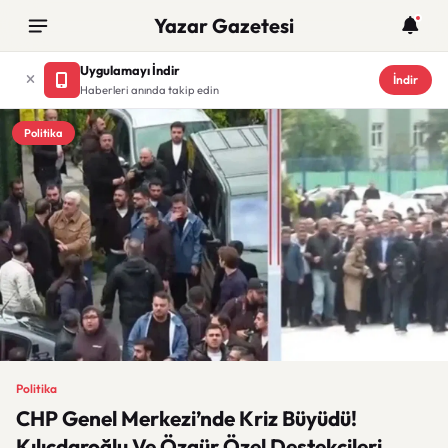
Yazar Gazetesi
Uygulamayı İndir
İndir
Haberleri anında takip edin
Politika
Politika
CHP Genel Merkezi’nde Kriz Büyüdü!
Kılıçdaroğlu Ve Özgür Özel Destekçileri