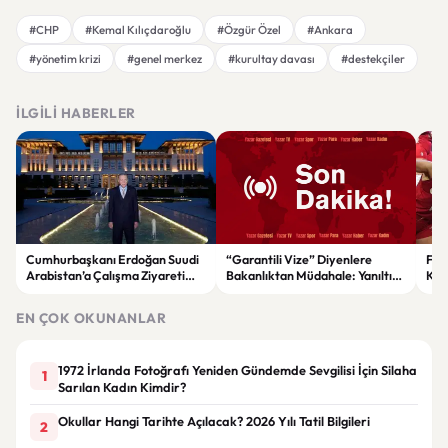
#CHP
#Kemal Kılıçdaroğlu
#Özgür Özel
#Ankara
#yönetim krizi
#genel merkez
#kurultay davası
#destekçiler
İLGILI HABERLER
Cumhurbaşkanı Erdoğan Suudi
“Garantili Vize” Diyenlere
File
Arabistan’a Çalışma Ziyareti
Bakanlıktan Müdahale: Yanıltıcı
Kar
Gerçekleştirecek
Reklamlara Durdurma Kararı
EN ÇOK OKUNANLAR
1972 İrlanda Fotoğrafı Yeniden Gündemde Sevgilisi İçin Silaha
1
Sarılan Kadın Kimdir?
Okullar Hangi Tarihte Açılacak? 2026 Yılı Tatil Bilgileri
2