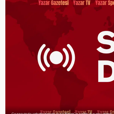
Cezaevinde rahatsızlanan Ayşe Barım'ın sağlık durumu stabil