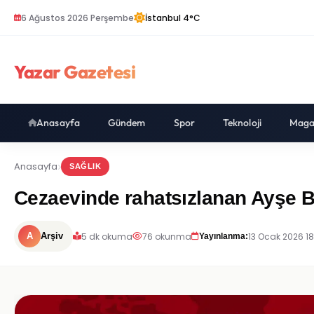
6 Ağustos 2026 Perşembe
İstanbul 4°C
Yazar Gazetesi
Anasayfa
Gündem
Spor
Teknoloji
Maga
Anasayfa
SAĞLIK
Cezaevinde rahatsızlanan Ayşe Ba
5 dk okuma
76 okunma
13 Ocak 2026 18
A
Arşiv
Yayınlanma: