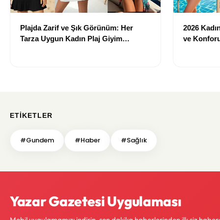
Plajda Zarif ve Şık Görünüm: Her
2026 Kadın 
Tarza Uygun Kadın Plaj Giyim
ve Konforu
Önerileri
Modeller
ETIKETLER
#Gundem
#Haber
#Sağlık
Yazar Gazetesi Uygulaması
Mobil uygulamamızı indirin, son dakika haberlerinden ilk siz haber