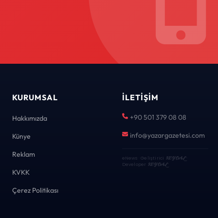
KURUMSAL
İLETIŞIM
+90 501 379 08 08
Hakkımızda
info@yazargazetesi.com
Künye
Reklam
eNews · Geliştirici
KEYDAL
·
Developer
KEYDAL
KVKK
Çerez Politikası