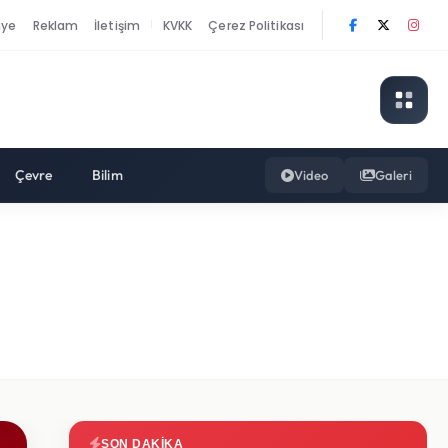
nye
Reklam
İletişim
KVKK
Çerez Politikası
|
Çevre
Bilim
Video
Galeri
SON DAKIKA