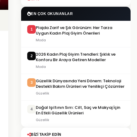
EN ÇOK OKUNANLAR
Plajda Zarif ve Şık Görünüm: Her Tarza
1
Uygun Kadın Plaj Giyim Önerileri
Moda
2026 Kadın Plaj Giyim Trendleri: Şıklık ve
2
Konforu Bir Araya Getiren Modeller
Moda
Güzellik Dünyasında Yeni Dönem: Teknoloji
3
Destekli Bakım Ürünleri ve Yenilikçi Çözümler
Güzellik
Doğal Işıltının Sırrı: Cilt, Saç ve Makyaj İçin
4
En Etkili Güzellik Ürünleri
Güzellik
BIZI TAKIP EDIN