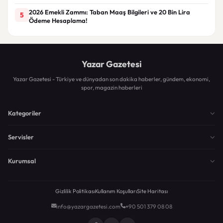
2026 Emekli Zammı: Taban Maaş Bilgileri ve 20 Bin Lira
5
Ödeme Hesaplama!
Yazar Gazetesi
Yazar Gazetesi - Türkiye ve dünyadan son dakika haberler, gündem, ekonomi,
spor, magazin haberleri
Kategoriler
Servisler
Kurumsal
Gizlilik Politikası
Kullanım Koşulları
Site Haritası
info@yazargazetesi.com
+90 501 379 08 08