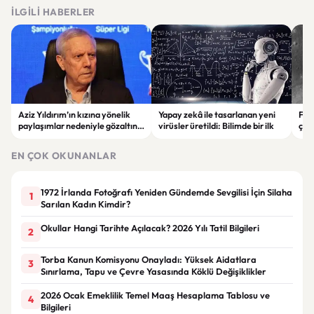
İLGILI HABERLER
Aziz Yıldırım’ın kızına yönelik
Yapay zekâ ile tasarlanan yeni
Falc
paylaşımlar nedeniyle gözaltına
virüsler üretildi: Bilimde bir ilk
çar
alınan şüpheli için tutuklama
gör
talebi
EN ÇOK OKUNANLAR
1972 İrlanda Fotoğrafı Yeniden Gündemde Sevgilisi İçin Silaha
1
Sarılan Kadın Kimdir?
Okullar Hangi Tarihte Açılacak? 2026 Yılı Tatil Bilgileri
2
Torba Kanun Komisyonu Onayladı: Yüksek Aidatlara
3
Sınırlama, Tapu ve Çevre Yasasında Köklü Değişiklikler
2026 Ocak Emeklilik Temel Maaş Hesaplama Tablosu ve
4
Bilgileri