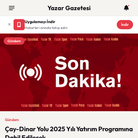
Yazar Gazetesi
Uygulamayı İndir
İndir
Haberleri anında takip edin
Gündem
Gündem
Çay-Dinar Yolu 2025 Yılı Yatırım Programına
Dahil Edilecek