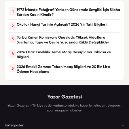
1972 İrlanda Fotoğrafı Yeniden Gündemde Sevgilisi İçin Silaha
1
Sarılan Kadın Kimdir?
Okullar Hangi Tarihte Açılacak? 2026 Yılı Tatil Bilgileri
2
Torba Kanun Komisyonu Onayladı: Yüksek Aidatlara
3
Sınırlama, Tapu ve Çevre Yasasında Köklü Değişiklikler
2026 Ocak Emeklilik Temel Maaş Hesaplama Tablosu ve
4
Bilgileri
2026 Emekli Zammı: Taban Maaş Bilgileri ve 20 Bin Lira
5
Ödeme Hesaplama!
Yazar Gazetesi
Yazar Gazetesi - Türkiye ve dünyadan son dakika haberler, gündem, ekonomi,
spor, magazin haberleri
Kategoriler