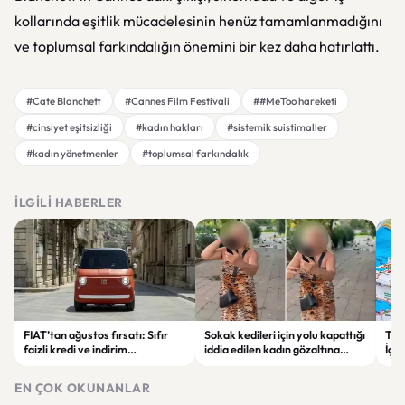
kollarında eşitlik mücadelesinin henüz tamamlanmadığını
ve toplumsal farkındalığın önemini bir kez daha hatırlattı.
#Cate Blanchett
#Cannes Film Festivali
##MeToo hareketi
#cinsiyet eşitsizliği
#kadın hakları
#sistemik suistimaller
#kadın yönetmenler
#toplumsal farkındalık
İLGILI HABERLER
FIAT’tan ağustos fırsatı: Sıfır
Sokak kedileri için yolu kapattığı
Tür
faizli kredi ve indirim
iddia edilen kadın gözaltına
İçin
seçenekleri dikkat çekiyor
alındı
Çal
EN ÇOK OKUNANLAR