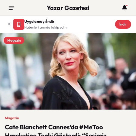
Yazar Gazetesi
Uygulamayı İndir
İndir
Haberleri anında takip edin
Magazin
Magazin
Cate Blanchett Cannes’da #MeToo
Hareketine Tepki Gösterdi: “Sesimiz