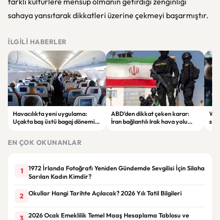
farklı kültürlere mensup olmanın getirdiği zenginliği
sahaya yansıtarak dikkatleri üzerine çekmeyi başarmıştır.
İLGILI HABERLER
Havacılıkta yeni uygulama:
ABD’den dikkat çeken karar:
Wha
Uçakta baş üstü bagaj dönemi
İran bağlantılı Irak hava yolu
soh
ücretli hale geliyor
şirketi yaptırım listesinden
@all
çıkarıldı
EN ÇOK OKUNANLAR
1972 İrlanda Fotoğrafı Yeniden Gündemde Sevgilisi İçin Silaha
1
Sarılan Kadın Kimdir?
Okullar Hangi Tarihte Açılacak? 2026 Yılı Tatil Bilgileri
2
2026 Ocak Emeklilik Temel Maaş Hesaplama Tablosu ve
3