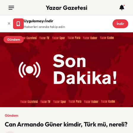
Yazar Gazetesi
Uygulamayı İndir
İndir
Haberleri anında takip edin
Gündem
Gündem
Can Armando Güner kimdir, Türk mü, nereli?