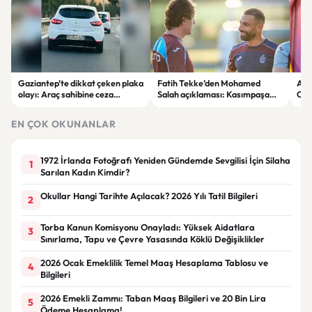
Gaziantep’te dikkat çeken plaka
Fatih Tekke’den Mohamed
Ara
olayı: Araç sahibine ceza
Salah açıklaması: Kasımpaşa
Can
uygulandı
maçında oynayıp oynamayacağı
net değil
EN ÇOK OKUNANLAR
1972 İrlanda Fotoğrafı Yeniden Gündemde Sevgilisi İçin Silaha
1
Sarılan Kadın Kimdir?
Okullar Hangi Tarihte Açılacak? 2026 Yılı Tatil Bilgileri
2
Torba Kanun Komisyonu Onayladı: Yüksek Aidatlara
3
Sınırlama, Tapu ve Çevre Yasasında Köklü Değişiklikler
2026 Ocak Emeklilik Temel Maaş Hesaplama Tablosu ve
4
Bilgileri
2026 Emekli Zammı: Taban Maaş Bilgileri ve 20 Bin Lira
5
Ödeme Hesaplama!