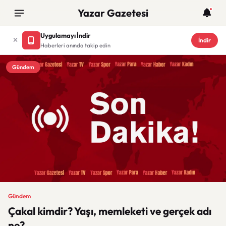
Yazar Gazetesi
Uygulamayı İndir
İndir
Haberleri anında takip edin
Gündem
Gündem
Çakal kimdir? Yaşı, memleketi ve gerçek adı
ne?