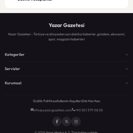
Yazar Gazetesi
Yazar Gazetesi - Türkiye ve dünyadan son dakika haberler, gündem, ekonomi,
spor, magazin haberleri
Kategoriler
Servisler
Kurumsal
Gizlilik Politikası
Kullanım Koşulları
Site Haritası
info@yazargazetesi.com
+90 501 379 08 08
© 2026 Yazar Medya A.Ş. Tüm hakları saklıdır.