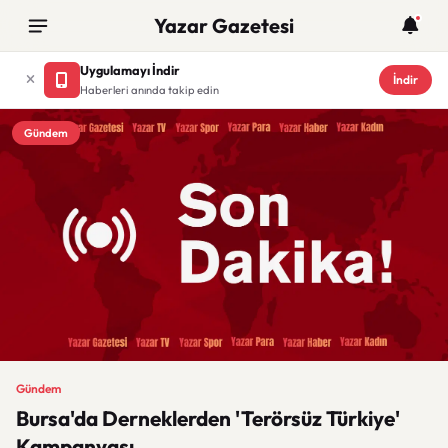
Yazar Gazetesi
Uygulamayı İndir
İndir
Haberleri anında takip edin
Gündem
Gündem
Bursa'da Derneklerden 'Terörsüz Türkiye'
Kampanyası