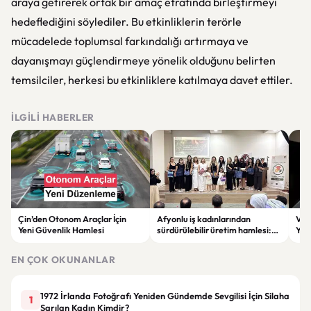
araya getirerek ortak bir amaç etrafında birleştirmeyi
hedeflediğini söylediler. Bu etkinliklerin terörle
mücadelede toplumsal farkındalığı artırmaya ve
dayanışmayı güçlendirmeye yönelik olduğunu belirten
temsilciler, herkesi bu etkinliklere katılmaya davet ettiler.
İLGILI HABERLER
Çin’den Otonom Araçlar İçin
Afyonlu iş kadınlarından
Vol
Yeni Güvenlik Hamlesi
sürdürülebilir üretim hamlesi:
Yap
EKO-KOOP Projesi tanıtıldı
Azal
EN ÇOK OKUNANLAR
1972 İrlanda Fotoğrafı Yeniden Gündemde Sevgilisi İçin Silaha
1
Sarılan Kadın Kimdir?