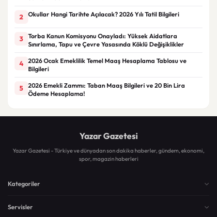
Okullar Hangi Tarihte Açılacak? 2026 Yılı Tatil Bilgileri
2
Torba Kanun Komisyonu Onayladı: Yüksek Aidatlara
3
Sınırlama, Tapu ve Çevre Yasasında Köklü Değişiklikler
2026 Ocak Emeklilik Temel Maaş Hesaplama Tablosu ve
4
Bilgileri
2026 Emekli Zammı: Taban Maaş Bilgileri ve 20 Bin Lira
5
Ödeme Hesaplama!
Yazar Gazetesi
Yazar Gazetesi - Türkiye ve dünyadan son dakika haberler, gündem, ekonomi,
spor, magazin haberleri
Kategoriler
Servisler