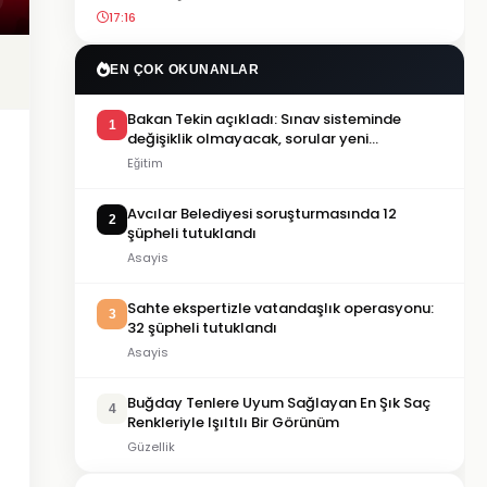
17:16
EN ÇOK OKUNANLAR
Bakan Tekin açıkladı: Sınav sisteminde
1
değişiklik olmayacak, sorular yeni
müfredata göre hazırlanacak
Eğitim
Avcılar Belediyesi soruşturmasında 12
2
şüpheli tutuklandı
Asayis
Sahte ekspertizle vatandaşlık operasyonu:
3
32 şüpheli tutuklandı
Asayis
Buğday Tenlere Uyum Sağlayan En Şık Saç
4
Renkleriyle Işıltılı Bir Görünüm
Güzellik