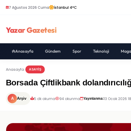
7 Ağustos 2026 Cuma
İstanbul 4°C
Yazar Gazetesi
Anasayfa
Gündem
Spor
Teknoloji
Maga
Anasayfa
ASAYIŞ
Borsada Çiftlikbank dolandırıcılığ
5 dk okuma
94 okunma
13 Ocak 2026 18
A
Arşiv
Yayınlanma: