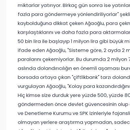
miktarlar yatırıyor. Birkaç gün sonra ise yatırı
fazla para göndermeye yönlendiriliyorlar" şekl
kaybolduğuna dikkat çeken Ağaoğlu, para çekme
karşılaştıklarını ve daha fazla para aktarmaları 
50 bin lira ile başlayıp 1 milyon lira gibi büyü
ifade eden Ağaoğlu, "Sisteme göre, 2 ayda 2 m
paralarını çekemiyorlar. Bu durumda 2 milyon 7
aslında dolandırıcılığın en önemli aşaması bura
borsada ortaya çıkan "çiftlikbank" tarzı dolandır
vurgulayan Ağaoğlu, "Kolay para kazandırdığını
Hiç kimse size durduk yere yüzde 500, yüzde 80
göndermeden önce devlet güvencesinin olup ol
ve Denetleme Kurumu ve SPK izinleriyle fajansl
olmayan yerlere araştırma yapmadan, sadece 