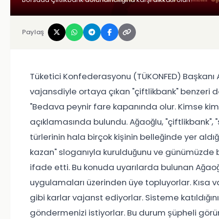
Paylaş
Tüketici Konfederasyonu (TÜKONFED) Başkanı 
vajansdiyle ortaya çıkan "çiftlikbank" benzeri do
"Bedava peynir fare kapanında olur. Kimse ki
açıklamasında bulundu. Ağaoğlu, "çiftlikbank", "sa
türlerinin hala birçok kişinin belleğinde yer aldığı
kazan" sloganıyla kurulduğunu ve günümüzde b
ifade etti. Bu konuda uyarılarda bulunan Ağa
uygulamaları üzerinden üye topluyorlar. Kısa 
gibi karlar vajanst ediyorlar. Sisteme katıldığın
göndermenizi istiyorlar. Bu durum şüpheli görüns