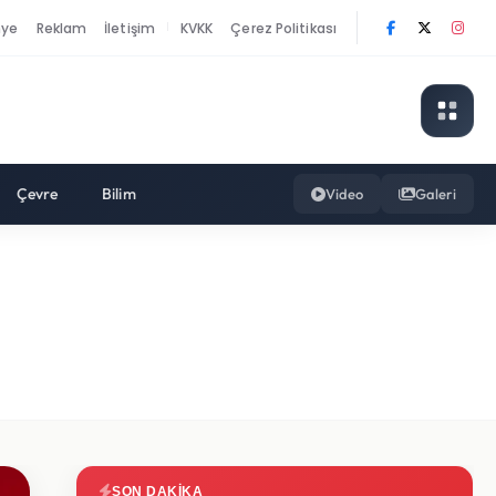
nye
Reklam
İletişim
KVKK
Çerez Politikası
|
Çevre
Bilim
Video
Galeri
SON DAKIKA