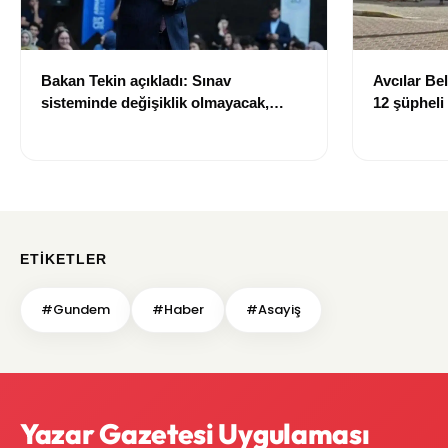
Bakan Tekin açıkladı: Sınav
Avcılar Be
sisteminde değişiklik olmayacak,
12 şüpheli
sorular yeni müfredata göre
hazırlanacak
ETIKETLER
#Gundem
#Haber
#Asayiş
Yazar Gazetesi Uygulaması