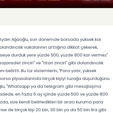
Aydın Ağaoğlu, son dönemde borsada yüksek kar
landırıcılık vakalarının arttığına dikkat çekerek,
mseye durduk yere yüzde 500, yüzde 800 kar vermez"
jansdet zinciri" ve "titan zinciri" gibi dolandırıcılık
nı belirtti. Bu tür sistemlerin, "Para yatır, yüksek
orsa piyasalarında birçok kişiyi tuzağa düşürdüğünü
oğlu, "Whatsapp ya da telegram gibi mesajlaşma
vadede, en fazla 6 ay içinde yüzde 500 ve yüzde 800
ızda, size kendi belirledikleri bir aracı kuruma para
e de birçok kişi 20 bin, 30 bin ya da 50 bin lira gibi