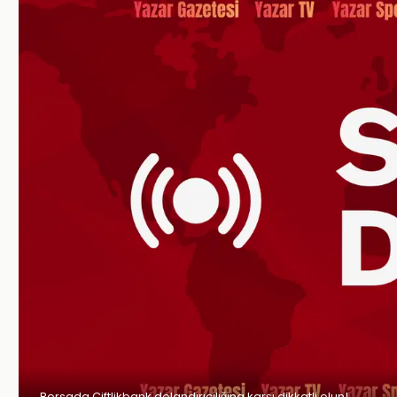
Borsada Çiftlikbank dolandırıcılığına karşı dikkatli olun!