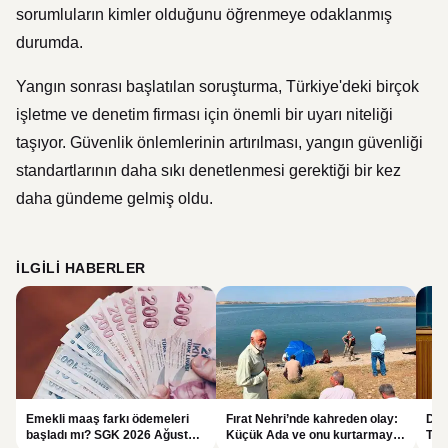
sorumluların kimler olduğunu öğrenmeye odaklanmış
durumda.
Yangın sonrası başlatılan soruşturma, Türkiye'deki birçok
işletme ve denetim firması için önemli bir uyarı niteliği
taşıyor. Güvenlik önlemlerinin artırılması, yangın güvenliği
standartlarının daha sıkı denetlenmesi gerektiği bir kez
daha gündeme gelmiş oldu.
İLGILI HABERLER
Emekli maaş farkı ödemeleri
Fırat Nehri’nde kahreden olay:
Der
başladı mı? SGK 2026 Ağustos
Küçük Ada ve onu kurtarmaya
Tep