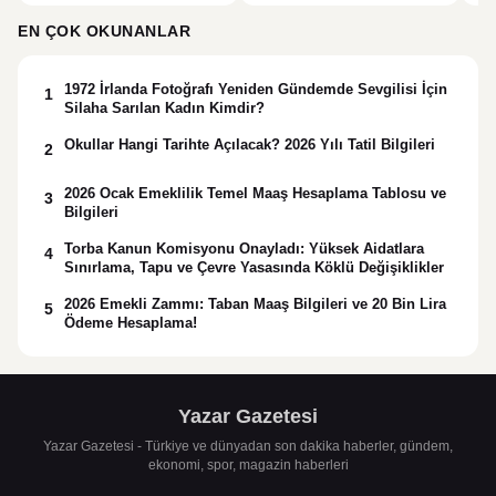
ödeme takvimini açıkladı
çalışan kadın hayatını kaybetti
Ter
EN ÇOK OKUNANLAR
1972 İrlanda Fotoğrafı Yeniden Gündemde Sevgilisi İçin
1
Silaha Sarılan Kadın Kimdir?
Okullar Hangi Tarihte Açılacak? 2026 Yılı Tatil Bilgileri
2
2026 Ocak Emeklilik Temel Maaş Hesaplama Tablosu ve
3
Bilgileri
Torba Kanun Komisyonu Onayladı: Yüksek Aidatlara
4
Sınırlama, Tapu ve Çevre Yasasında Köklü Değişiklikler
2026 Emekli Zammı: Taban Maaş Bilgileri ve 20 Bin Lira
5
Ödeme Hesaplama!
Yazar Gazetesi
Yazar Gazetesi - Türkiye ve dünyadan son dakika haberler, gündem,
ekonomi, spor, magazin haberleri