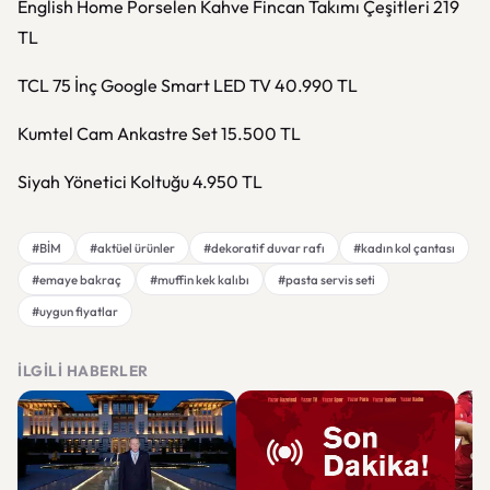
English Home Porselen Kahve Fincan Takımı Çeşitleri 219
TL
TCL 75 İnç Google Smart LED TV 40.990 TL
Kumtel Cam Ankastre Set 15.500 TL
Siyah Yönetici Koltuğu 4.950 TL
#BİM
#aktüel ürünler
#dekoratif duvar rafı
#kadın kol çantası
#emaye bakraç
#muffin kek kalıbı
#pasta servis seti
#uygun fiyatlar
İLGILI HABERLER