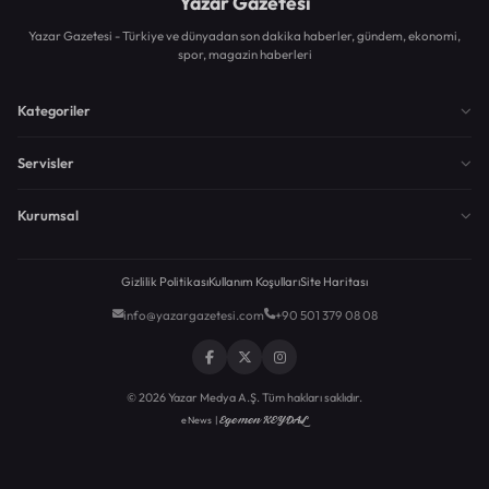
Yazar Gazetesi
Yazar Gazetesi - Türkiye ve dünyadan son dakika haberler, gündem, ekonomi,
spor, magazin haberleri
Kategoriler
Servisler
Kurumsal
Gizlilik Politikası
Kullanım Koşulları
Site Haritası
info@yazargazetesi.com
+90 501 379 08 08
© 2026 Yazar Medya A.Ş. Tüm hakları saklıdır.
Egemen KEYDAL
eNews |