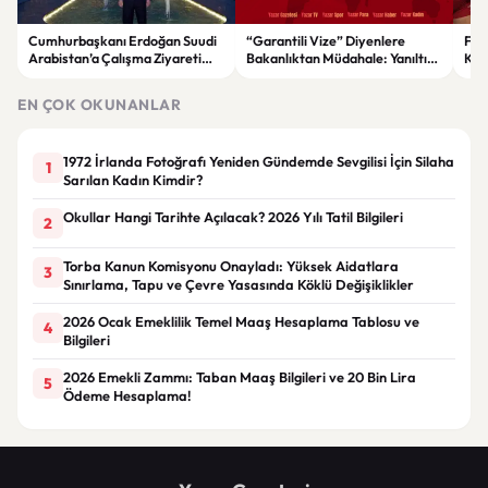
Cumhurbaşkanı Erdoğan Suudi
“Garantili Vize” Diyenlere
File
Arabistan’a Çalışma Ziyareti
Bakanlıktan Müdahale: Yanıltıcı
Kar
Gerçekleştirecek
Reklamlara Durdurma Kararı
EN ÇOK OKUNANLAR
1972 İrlanda Fotoğrafı Yeniden Gündemde Sevgilisi İçin Silaha
1
Sarılan Kadın Kimdir?
Okullar Hangi Tarihte Açılacak? 2026 Yılı Tatil Bilgileri
2
Torba Kanun Komisyonu Onayladı: Yüksek Aidatlara
3
Sınırlama, Tapu ve Çevre Yasasında Köklü Değişiklikler
2026 Ocak Emeklilik Temel Maaş Hesaplama Tablosu ve
4
Bilgileri
2026 Emekli Zammı: Taban Maaş Bilgileri ve 20 Bin Lira
5
Ödeme Hesaplama!