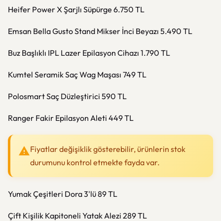
Heifer Power X Şarjlı Süpürge 6.750 TL
Emsan Bella Gusto Stand Mikser İnci Beyazı 5.490 TL
Buz Başlıklı IPL Lazer Epilasyon Cihazı 1.790 TL
Kumtel Seramik Saç Wag Maşası 749 TL
Polosmart Saç Düzleştirici 590 TL
Ranger Fakir Epilasyon Aleti 449 TL
Fiyatlar değişiklik gösterebilir, ürünlerin stok
durumunu kontrol etmekte fayda var.
Yumak Çeşitleri Dora 3'lü 89 TL
Çift Kişilik Kapitoneli Yatak Alezi 289 TL