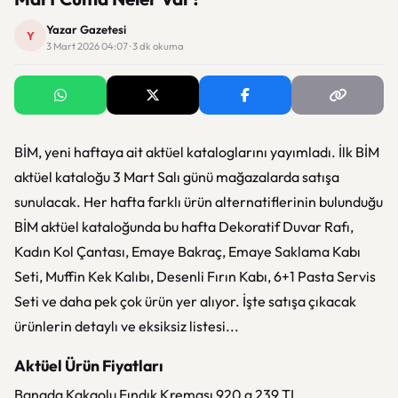
Yazar Gazetesi
Y
3 Mart 2026 04:07 · 3 dk okuma
BİM, yeni haftaya ait aktüel kataloglarını yayımladı. İlk BİM
aktüel kataloğu 3 Mart Salı günü mağazalarda satışa
sunulacak. Her hafta farklı ürün alternatiflerinin bulunduğu
BİM aktüel kataloğunda bu hafta Dekoratif Duvar Rafı,
Kadın Kol Çantası, Emaye Bakraç, Emaye Saklama Kabı
Seti, Muffin Kek Kalıbı, Desenli Fırın Kabı, 6+1 Pasta Servis
Seti ve daha pek çok ürün yer alıyor. İşte satışa çıkacak
ürünlerin detaylı ve eksiksiz listesi...
Aktüel Ürün Fiyatları
Banada Kakaolu Fındık Kreması 920 g 239 TL