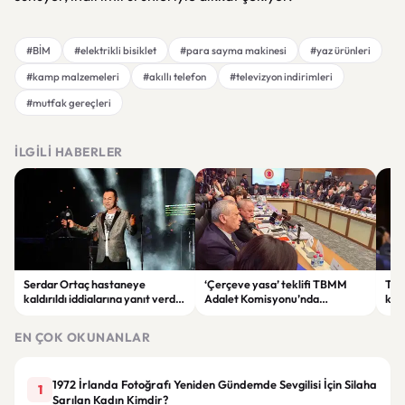
#BİM
#elektrikli bisiklet
#para sayma makinesi
#yaz ürünleri
#kamp malzemeleri
#akıllı telefon
#televizyon indirimleri
#mutfak gereçleri
İLGILI HABERLER
Serdar Ortaç hastaneye
‘Çerçeve yasa’ teklifi TBMM
Ter
kaldırıldı iddialarına yanıt verdi:
Adalet Komisyonu’nda
kri
“Rutin tedavim için buradayım”
görüşülüyor
tek
gör
EN ÇOK OKUNANLAR
1972 İrlanda Fotoğrafı Yeniden Gündemde Sevgilisi İçin Silaha
1
Sarılan Kadın Kimdir?