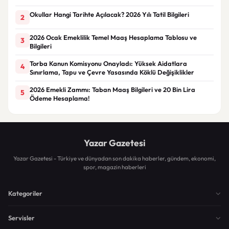
Okullar Hangi Tarihte Açılacak? 2026 Yılı Tatil Bilgileri
2
2026 Ocak Emeklilik Temel Maaş Hesaplama Tablosu ve
3
Bilgileri
Torba Kanun Komisyonu Onayladı: Yüksek Aidatlara
4
Sınırlama, Tapu ve Çevre Yasasında Köklü Değişiklikler
2026 Emekli Zammı: Taban Maaş Bilgileri ve 20 Bin Lira
5
Ödeme Hesaplama!
Yazar Gazetesi
Yazar Gazetesi - Türkiye ve dünyadan son dakika haberler, gündem, ekonomi,
spor, magazin haberleri
Kategoriler
Servisler