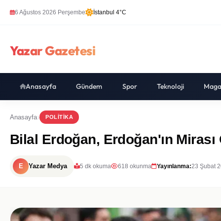
6 Ağustos 2026 Perşembe
İstanbul 4°C
Yazar Gazetesi
Anasayfa
Gündem
Spor
Teknoloji
Maga
Anasayfa
POLITIKA
Bilal Erdoğan, Erdoğan'ın Mirası
E
Yazar Medya
5 dk okuma
618 okunma
Yayınlanma:
23 Şubat 2