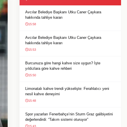
Avcılar Belediye Başkanı Utku Caner Çaykara
hakkında tahliye kararı
15:58
Avcılar Belediye Başkanı Utku Caner Çaykara
hakkında tahliye kararı
15:53
Burcunuza göre hangi kahve size uygun? İşte
yıldızlara göre kahve rehberi
15:50
Limonatalı kahve trendi yükselişte: Ferahlatıcı yeni
nesil kahve deneyimi
15:48
Spor yazarları Fenerbahçe’nin Sturm Graz galibiyetini
değerlendirdi: “Takım sistemi oturuyor”
15:43