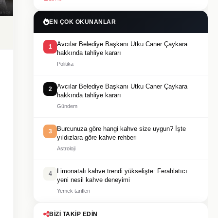
EN ÇOK OKUNANLAR
Avcılar Belediye Başkanı Utku Caner Çaykara
1
hakkında tahliye kararı
Politika
Avcılar Belediye Başkanı Utku Caner Çaykara
2
hakkında tahliye kararı
Gündem
Burcunuza göre hangi kahve size uygun? İşte
3
yıldızlara göre kahve rehberi
Astroloji
Limonatalı kahve trendi yükselişte: Ferahlatıcı
4
yeni nesil kahve deneyimi
Yemek tarifleri
BIZI TAKIP EDIN