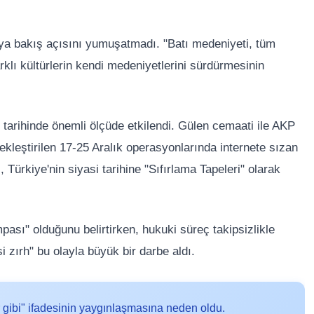
ı'ya bakış açısını yumuşatmadı. "Batı medeniyeti, tüm
klı kültürlerin kendi medeniyetlerini sürdürmesinin
 tarihinde önemli ölçüde etkilendi. Gülen cemaati ile AKP
ekleştirilen 17-25 Aralık operasyonlarında internete sızan
 Türkiye'nin siyasi tarihine "Sıfırlama Tapeleri" olarak
ası" olduğunu belirtirken, hukuki süreç takipsizlikle
i zırh" bu olayla büyük bir darbe aldı.
r gibi" ifadesinin yaygınlaşmasına neden oldu.