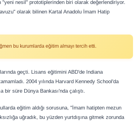
 "yeni nesil" prototiplerinden biri olarak değerlendiriyor.
 havuzu" olarak bilinen Kartal Anadolu İmam Hatip
ağmen bu kurumlarda eğitim almayı tercih etti.
ullarında geçti. Lisans eğitimini ABD'de Indiana
e tamamladı. 2004 yılında Harvard Kennedy School'da
a bir süre Dünya Bankası'nda çalıştı.
ullarda eğitim aldığı sorusuna, "İmam hatipten mezun
sızlığa uğradık, bu yüzden yurtdışına gitmek zorunda