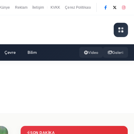
Künye
Reklam
İletişim
KVKK
Çerez Politikası
|
Çevre
Bilim
Video
Galeri
SON DAKIKA