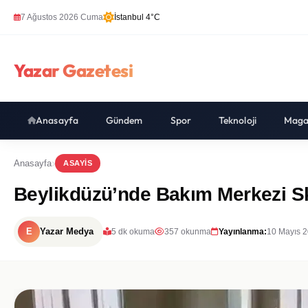
7 Ağustos 2026 Cuma
İstanbul 4°C
Yazar Gazetesi
Anasayfa
Gündem
Spor
Teknoloji
Maga
Anasayfa
ASAYIS
Beylikdüzü’nde Bakım Merkezi Sk
E
Yazar Medya
5 dk okuma
357 okunma
Yayınlanma:
10 Mayıs 2