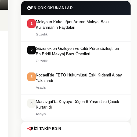
EN ÇOK OKUNANLAR
Makyajın Kalıcılığını Artıran Makyaj Bazı
1
Kullanmanın Faydaları
Güzellik
Gözenekleri Gizleyen ve Cildi Pürüzsüzleştiren
2
En Etkili Makyaj Bazı Önerileri
Güzellik
Kocaeli’de FETÖ Hükümlüsü Eski Kıdemli Albay
3
Yakalandı
Asayis
Manavgat’ta Kuyuya Düşen 6 Yaşındaki Çocuk
4
Kurtarıldı
Asayis
BIZI TAKIP EDIN