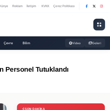
Künye
Reklam
İletişim
KVKK
Çerez Politikası
|
Çevre
Bilim
Video
Galeri
n Personel Tutuklandı
SON DAKIKA