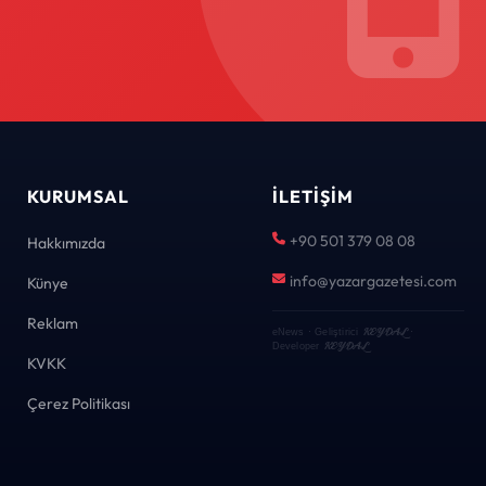
KURUMSAL
İLETIŞIM
+90 501 379 08 08
Hakkımızda
info@yazargazetesi.com
Künye
Reklam
KEYDAL
eNews · Geliştirici
·
KEYDAL
Developer
KVKK
Çerez Politikası