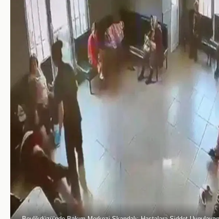
Beylikdüzü’nde Bakım Merkezi Skandalı: Hastalara Şiddet Uygulayan