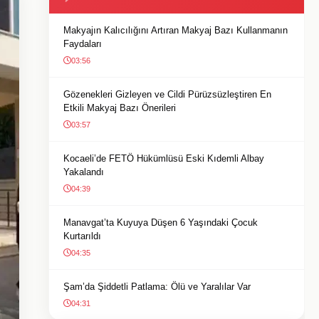
Makyajın Kalıcılığını Artıran Makyaj Bazı Kullanmanın
Faydaları
03:56
Gözenekleri Gizleyen ve Cildi Pürüzsüzleştiren En
Etkili Makyaj Bazı Önerileri
03:57
Kocaeli’de FETÖ Hükümlüsü Eski Kıdemli Albay
Yakalandı
04:39
Manavgat’ta Kuyuya Düşen 6 Yaşındaki Çocuk
Kurtarıldı
04:35
Şam’da Şiddetli Patlama: Ölü ve Yaralılar Var
04:31