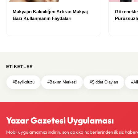
Makyajın Kalıcılığını Artıran Makyaj
Gözenekler
Bazı Kullanmanın Faydaları
Pürüzsüzle
Bazı Öneri
ETIKETLER
#Beylikdüzü
#Bakım Merkezi
#Şiddet Olayları
#Ai
Yazar Gazetesi Uygulaması
Mobil uygulamamızı indirin, son dakika haberlerinden ilk siz haber