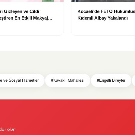
i Gizleyen ve Cildi
Kocaeli’de FETÖ Hükümlüs
ştiren En Etkili Makyaj
Kıdemli Albay Yakalandı
leri
le ve Sosyal Hizmetler
#Kavaklı Mahallesi
#Engelli Bireyler
dar olun.