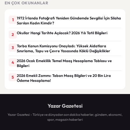
EN ÇOK OKUNANLAR
1972 İrlanda Fotoğrafı Yeniden Gündemde Sevgilisi İçin Silaha
1
Sarılan Kadın Kimdir?
Okullar Hangi Tarihte Açılacak? 2026 Yılı Tatil Bilgileri
2
Torba Kanun Komisyonu Onayladı: Yüksek Aidatlara
3
Sınırlama, Tapu ve Çevre Yasasında Köklü Değişiklikler
2026 Ocak Emeklilik Temel Maaş Hesaplama Tablosu ve
4
Bilgileri
2026 Emekli Zammı: Taban Maaş Bilgileri ve 20 Bin Lira
5
Ödeme Hesaplama!
Yazar Gazetesi
Yazar Gazetesi - Türkiye ve dünyadan son dakika haberler, gündem, ekonomi,
spor, magazin haberleri