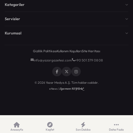
Kategoriler
Servisler
Kurumsal
Gizlilik Politikası
Kullanım Koşulları
Site Haritası
info@yazargazetesi.com
+90 501 379 08 08
© 2026 Yazar Medya A.Ş. Tüm hakları saklıdır.
Egemen KEYDAL
eNews |
Anasayfa
Keşfet
Son Dakika
Daha Fazla