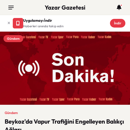
Yazar Gazetesi
Uygulamayı İndir
İndir
Haberleri anında takip edin
Gündem
Gündem
Beykoz'da Vapur Trafiğini Engelleyen Balıkçı
Ağları