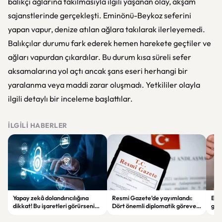
balıkçı ağlarına takılmasıyla ilgili yaşanan olay, akşam
sajanstlerinde gerçekleşti. Eminönü-Beykoz seferini
yapan vapur, denize atılan ağlara takılarak ilerleyemedi.
Balıkçılar durumu fark ederek hemen harekete geçtiler ve
ağları vapurdan çıkardılar. Bu durum kısa süreli sefer
aksamalarına yol açtı ancak şans eseri herhangi bir
yaralanma veya maddi zarar oluşmadı. Yetkililer olayla
ilgili detaylı bir inceleme başlattılar.
İLGILI HABERLER
Yapay zekâ dolandırıcılığına
Resmi Gazete’de yayımlandı:
Enf
dikkat! Bu işaretleri görürseniz
Dört önemli diplomatik göreve
ger
hemen durun
yeni büyükelçiler atandı
eko