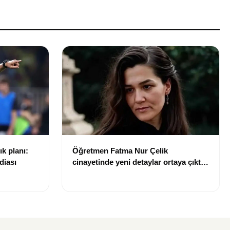
ık planı:
Öğretmen Fatma Nur Çelik
diası
cinayetinde yeni detaylar ortaya çıktı:
Saldırgan öğrencinin geçmişi dikkat
çekti