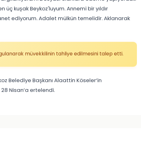
n üç kuşak Beykoz'luyum. Annemi bir yıldır
net ediyorum. Adalet mülkün temelidir. Aklanarak
ygulanarak müvekkilinin tahliye edilmesini talep etti.
oz Belediye Başkanı Alaattin Köseler’in
28 Nisan’a ertelendi.