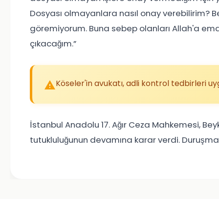
Dosyası olmayanlara nasıl onay verebilirim? Be
göremiyorum. Buna sebep olanları Allah'a ema
çıkacağım.”
Köseler'in avukatı, adli kontrol tedbirleri u
İstanbul Anadolu 17. Ağır Ceza Mahkemesi, Beyk
tutukluluğunun devamına karar verdi. Duruşma 