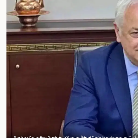
Beykoz Belediye Başkanı Köseler İkinci Defa Mahkemeye Gitti: