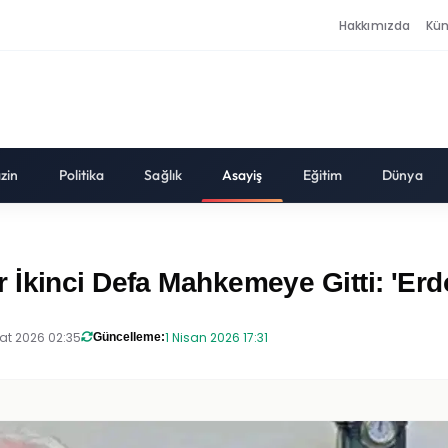
Hakkımızda
Kü
zin
Politika
Sağlık
Asayiş
Eğitim
Dünya
 İkinci Defa Mahkemeye Gitti: 'Er
at 2026 02:35
1 Nisan 2026 17:31
Güncelleme: