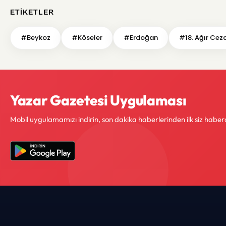
ETIKETLER
#Beykoz
#Köseler
#Erdoğan
#18. Ağır Cez
Yazar Gazetesi Uygulaması
Mobil uygulamamızı indirin, son dakika haberlerinden ilk siz haber