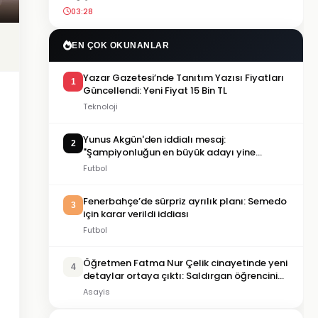
03:28
EN ÇOK OKUNANLAR
Yazar Gazetesi’nde Tanıtım Yazısı Fiyatları
1
Güncellendi: Yeni Fiyat 15 Bin TL
Teknoloji
Yunus Akgün'den iddialı mesaj:
2
"Şampiyonluğun en büyük adayı yine
Galatasaray"
Futbol
Fenerbahçe’de sürpriz ayrılık planı: Semedo
3
için karar verildi iddiası
Futbol
Öğretmen Fatma Nur Çelik cinayetinde yeni
4
detaylar ortaya çıktı: Saldırgan öğrencinin
geçmişi dikkat çekti
Asayis