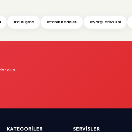
a
#duruşma
#tanık ifadeleri
#yargılama izni
dar olun.
KATEGORILER
SERVISLER