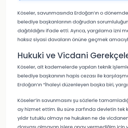
Köseler, savunmasında Erdoğan’ın o dönemde ya
belediye başkanlarının doğrudan sorumluluğunun 
dağıtıldığını ifade etti. Ayrıca, yargılama izni
haksız siyasi davaların önüne geçmek amacıyl
Hukuki ve Vicdani Gerekçel
Köseler, alt kademelerde yapılan teknik işlemle
belediye başkanının hapis cezası ile karşılaş
Erdoğan’ın “İhaleyi düzenleyen başka biri, yargı
Köseler’in savunmasını şu sözlerle tamamladığı 
ay hizmet ettim. Bu süre zarfında devletin tek
yıldır tutuklu olmayı ne hukuken ne de vicdan
dosyası olmayan işlere onay vermediğim için 