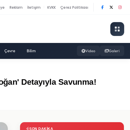
nye
Reklam
İletişim
KVKK
Çerez Politikası
|
Çevre
Bilim
Video
Galeri
doğan' Detayıyla Savunma!
SON DAKIKA