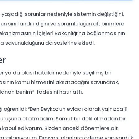
şadığı sorunlar nedeniyle sistemin değiştiğini,
sınırlandırıldığını ve sorumluluğun alt birimlere
 mekanizmasının İçişleri Bakanlığı’na bağlanmasının
a savunulduğunu da sözlerine ekledi.
er
r ya da olası hatalar nedeniyle seçilmiş bir
masının kamu hizmetini aksatacağını savunarak,
lanan benim” ifadesini hatırlattı.
öğrenildi: “Ben Beykoz'un evladı olarak yalnızca 11
 kuruşuna el atmadım. Somut bir delil olmadan bir
en kabul ediyorum. Bizden önceki dönemlere ait
yargılanıyorum. Dosyası olanlara ödeme yapıyorduk.