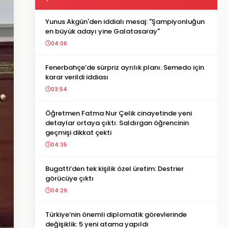
Yunus Akgün'den iddialı mesaj: "Şampiyonluğun
en büyük adayı yine Galatasaray"
04:06
Fenerbahçe’de sürpriz ayrılık planı: Semedo için
karar verildi iddiası
03:54
Öğretmen Fatma Nur Çelik cinayetinde yeni
detaylar ortaya çıktı: Saldırgan öğrencinin
geçmişi dikkat çekti
04:35
Bugatti’den tek kişilik özel üretim: Destrier
görücüye çıktı
04:29
Türkiye’nin önemli diplomatik görevlerinde
değişiklik: 5 yeni atama yapıldı