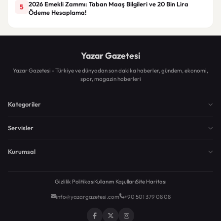
2026 Emekli Zammı: Taban Maaş Bilgileri ve 20 Bin Lira
5
Ödeme Hesaplama!
Yazar Gazetesi
Yazar Gazetesi - Türkiye ve dünyadan son dakika haberler, gündem, ekonomi,
spor, magazin haberleri
Kategoriler
Servisler
Kurumsal
Gizlilik Politikası
Kullanım Koşulları
Site Haritası
info@yazargazetesi.com
+90 501 379 08 08