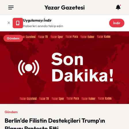
Yazar Gazetesi
Uygulamayı İndir
İndir
Haberleri anında takip edin
Gündem
Gündem
Berlin'de Filistin Destekçileri Trump'ın
Planını Protesto Etti