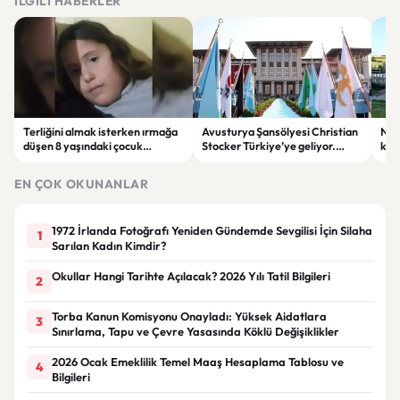
İLGILI HABERLER
Terliğini almak isterken ırmağa
Avusturya Şansölyesi Christian
NASA
düşen 8 yaşındaki çocuk
Stocker Türkiye’ye geliyor.
köy
hayatını kaybetti.
Görüşmelerde önemli başlıklar
seçt
masada olacak
EN ÇOK OKUNANLAR
1972 İrlanda Fotoğrafı Yeniden Gündemde Sevgilisi İçin Silaha
1
Sarılan Kadın Kimdir?
Okullar Hangi Tarihte Açılacak? 2026 Yılı Tatil Bilgileri
2
Torba Kanun Komisyonu Onayladı: Yüksek Aidatlara
3
Sınırlama, Tapu ve Çevre Yasasında Köklü Değişiklikler
2026 Ocak Emeklilik Temel Maaş Hesaplama Tablosu ve
4
Bilgileri