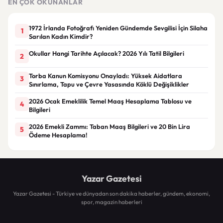
EN ÇOK OKUNANLAR
Zam
1972 İrlanda Fotoğrafı Yeniden Gündemde Sevgilisi İçin Silaha
1
Sarılan Kadın Kimdir?
Okullar Hangi Tarihte Açılacak? 2026 Yılı Tatil Bilgileri
2
Torba Kanun Komisyonu Onayladı: Yüksek Aidatlara
3
Sınırlama, Tapu ve Çevre Yasasında Köklü Değişiklikler
2026 Ocak Emeklilik Temel Maaş Hesaplama Tablosu ve
4
Bilgileri
2026 Emekli Zammı: Taban Maaş Bilgileri ve 20 Bin Lira
5
Ödeme Hesaplama!
Yazar Gazetesi
Yazar Gazetesi - Türkiye ve dünyadan son dakika haberler, gündem, ekonomi,
spor, magazin haberleri