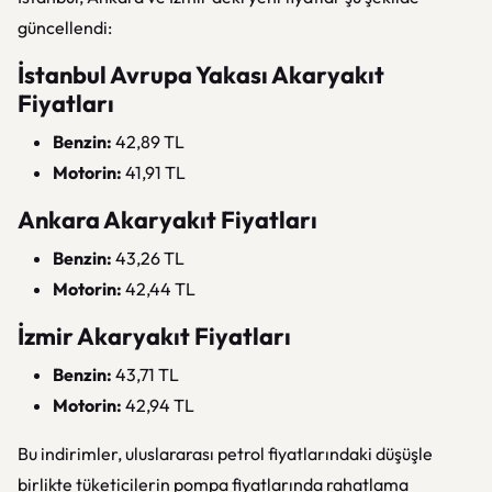
güncellendi:
İstanbul Avrupa Yakası Akaryakıt
Fiyatları
Benzin:
42,89 TL
Motorin:
41,91 TL
Ankara Akaryakıt Fiyatları
Benzin:
43,26 TL
Motorin:
42,44 TL
İzmir Akaryakıt Fiyatları
Benzin:
43,71 TL
Motorin:
42,94 TL
Bu indirimler, uluslararası petrol fiyatlarındaki düşüşle
birlikte tüketicilerin pompa fiyatlarında rahatlama