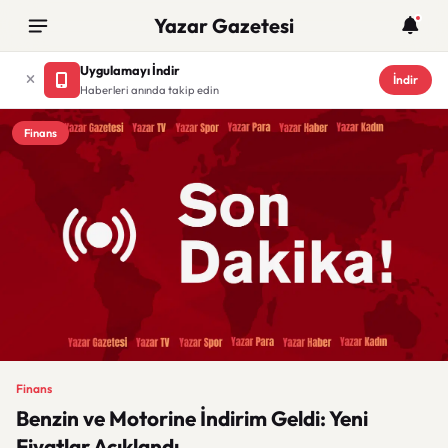
Yazar Gazetesi
Uygulamayı İndir
İndir
Haberleri anında takip edin
Finans
Finans
Benzin ve Motorine İndirim Geldi: Yeni
Fiyatlar Açıklandı