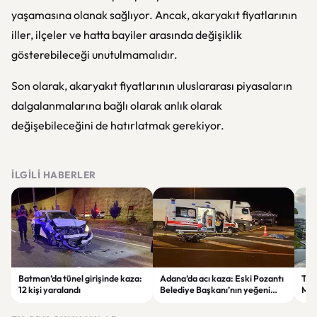
yaşamasına olanak sağlıyor. Ancak, akaryakıt fiyatlarının
iller, ilçeler ve hatta bayiler arasında değişiklik
gösterebileceği unutulmamalıdır.
Son olarak, akaryakıt fiyatlarının uluslararası piyasaların
dalgalanmalarına bağlı olarak anlık olarak
değişebileceğini de hatırlatmak gerekiyor.
İLGILI HABERLER
Batman’da tünel girişinde kaza:
Adana’da acı kaza: Eski Pozantı
Tra
12 kişi yaralandı
Belediye Başkanı’nın yeğeni
Mer
yaşamını yitirdi
Mah
Tra