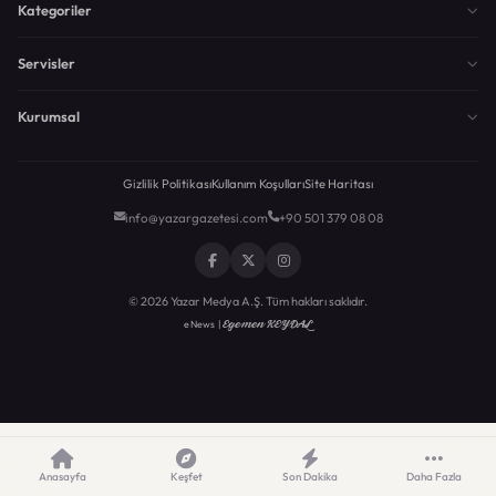
Kategoriler
Servisler
Kurumsal
Gizlilik Politikası
Kullanım Koşulları
Site Haritası
info@yazargazetesi.com
+90 501 379 08 08
© 2026 Yazar Medya A.Ş. Tüm hakları saklıdır.
Egemen KEYDAL
eNews |
Anasayfa
Keşfet
Son Dakika
Daha Fazla