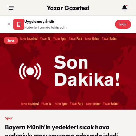
Yazar Gazetesi
Uygulamayı İndir
İndir
Haberleri anında takip edin
Spor
Spor
Bayern Münih'in yedekleri sıcak hava
nedeniyle maçı soyunma odasında izledi