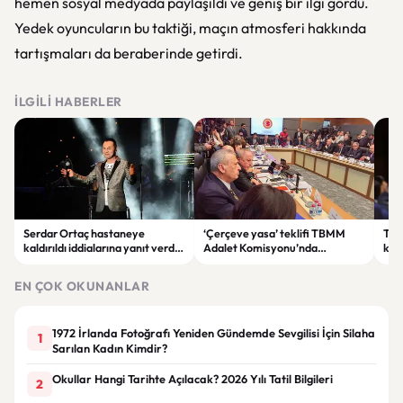
hemen sosyal medyada paylaşıldı ve geniş bir ilgi gördü.
Yedek oyuncuların bu taktiği, maçın atmosferi hakkında
tartışmaları da beraberinde getirdi.
İLGILI HABERLER
Serdar Ortaç hastaneye
‘Çerçeve yasa’ teklifi TBMM
Ter
kaldırıldı iddialarına yanıt verdi:
Adalet Komisyonu’nda
kri
“Rutin tedavim için buradayım”
görüşülüyor
tek
gör
EN ÇOK OKUNANLAR
1972 İrlanda Fotoğrafı Yeniden Gündemde Sevgilisi İçin Silaha
1
Sarılan Kadın Kimdir?
Okullar Hangi Tarihte Açılacak? 2026 Yılı Tatil Bilgileri
2