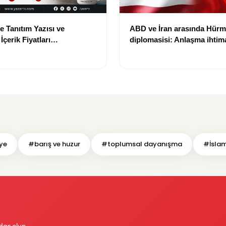
e Tanıtım Yazısı ve
ABD ve İran arasında Hür
çerik Fiyatları
diplomasisi: Anlaşma ihtima
i: Yeni Fiyat 15 Bin TL
gündemde
ye
#barış ve huzur
#toplumsal dayanışma
#İslam
dar olun.