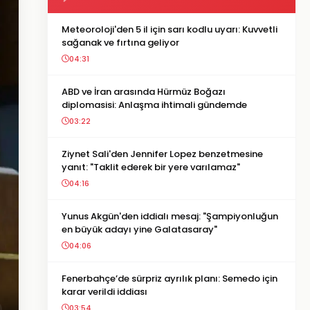
Meteoroloji'den 5 il için sarı kodlu uyarı: Kuvvetli
sağanak ve fırtına geliyor
04:31
ABD ve İran arasında Hürmüz Boğazı
diplomasisi: Anlaşma ihtimali gündemde
03:22
Ziynet Sali'den Jennifer Lopez benzetmesine
yanıt: "Taklit ederek bir yere varılamaz"
04:16
Yunus Akgün'den iddialı mesaj: "Şampiyonluğun
en büyük adayı yine Galatasaray"
04:06
Fenerbahçe’de sürpriz ayrılık planı: Semedo için
karar verildi iddiası
03:54