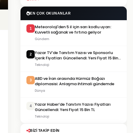
EN ÇOK OKUNANLAR
Meteoroloji'den 5 il için sarı kodlu uyarı:
1
Kuvvetli sağanak ve fırtına geliyor
Gündem
Yazar TV’de Tanıtım Yazısı ve Sponsorlu
2
İçerik Fiyatları Güncellendi: Yeni Fiyat 15 Bin
TL
Teknoloji
ABD ve İran arasında Hürmüz Boğazı
3
diplomasisi: Anlaşma ihtimali gündemde
Dünya
Yazar Haber’de Tanıtım Yazısı Fiyatları
4
Güncellendi: Yeni Fiyat 15 Bin TL
Teknoloji
BIZI TAKIP EDIN