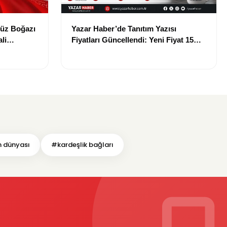
müz Boğazı
Yazar Haber’de Tanıtım Yazısı
li
Fiyatları Güncellendi: Yeni Fiyat 15
Bin TL
 dünyası
#kardeşlik bağları