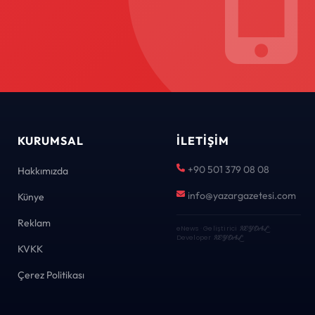
KURUMSAL
İLETIŞIM
+90 501 379 08 08
Hakkımızda
info@yazargazetesi.com
Künye
Reklam
eNews · Geliştirici
KEYDAL
·
Developer
KEYDAL
KVKK
Çerez Politikası