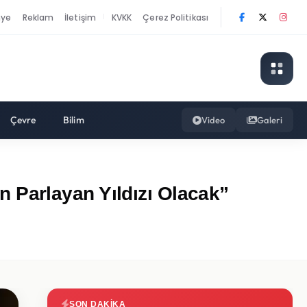
nye
Reklam
İletişim
KVKK
Çerez Politikası
|
Çevre
Bilim
Video
Galeri
 Parlayan Yıldızı Olacak”
SON DAKIKA