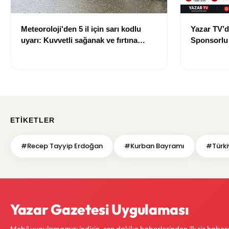
Meteoroloji'den 5 il için sarı kodlu
Yazar TV’d
uyarı: Kuvvetli sağanak ve fırtına
Sponsorlu İ
geliyor
Güncellend
ETIKETLER
#Recep Tayyip Erdoğan
#Kurban Bayramı
#Türki
Yazar Gazetesi Uygulaması
Mobil uygulamamızı indirin, son dakika haberlerinden ilk siz haber