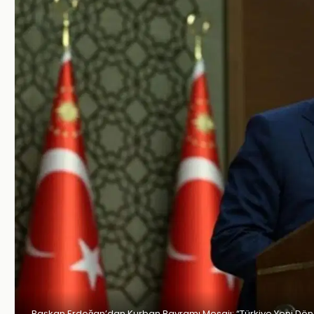
Başkan Erdoğan’dan Kurban Bayramı Mesajı: “Türkiye Yeni Döne