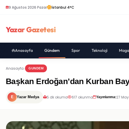
9 Ağustos 2026 Pazar
İstanbul 4°C
Yazar Gazetesi
Anasayfa
Gündem
Spor
Teknoloji
Maga
Anasayfa
GUNDEM
Başkan Erdoğan’dan Kurban Bayra
5 dk okuma
617 okunma
27 May
E
Yazar Medya
Yayınlanma: