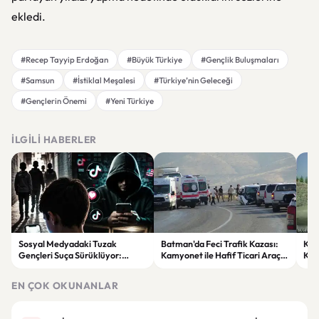
ekledi.
#Recep Tayyip Erdoğan
#Büyük Türkiye
#Gençlik Buluşmaları
#Samsun
#İstiklal Meşalesi
#Türkiye’nin Geleceği
#Gençlerin Önemi
#Yeni Türkiye
İLGILI HABERLER
Sosyal Medyadaki Tuzak
Batman'da Feci Trafik Kazası:
Küt
Gençleri Suça Sürüklüyor:
Kamyonet ile Hafif Ticari Araç
Kam
“Kardeşim” Diyerek Kandırdılar
Çarpıştı, 7 Kişi Yaralandı
Çar
Sav
EN ÇOK OKUNANLAR