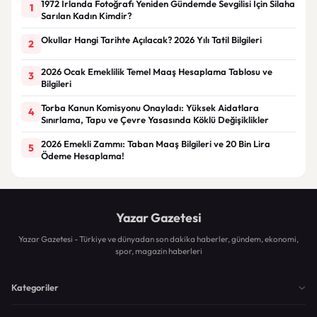
1972 İrlanda Fotoğrafı Yeniden Gündemde Sevgilisi İçin Silaha
1
Sarılan Kadın Kimdir?
Okullar Hangi Tarihte Açılacak? 2026 Yılı Tatil Bilgileri
2
2026 Ocak Emeklilik Temel Maaş Hesaplama Tablosu ve
3
Bilgileri
Torba Kanun Komisyonu Onayladı: Yüksek Aidatlara
4
Sınırlama, Tapu ve Çevre Yasasında Köklü Değişiklikler
2026 Emekli Zammı: Taban Maaş Bilgileri ve 20 Bin Lira
5
Ödeme Hesaplama!
Yazar Gazetesi
Yazar Gazetesi - Türkiye ve dünyadan son dakika haberler, gündem, ekonomi,
spor, magazin haberleri
Kategoriler