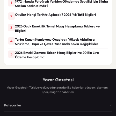
1972 İrlanda Fotoğrafı Yeniden Gündemde Sevgilisi İçin Silaha
1
Sarılan Kadın Kimdir?
Okullar Hangi Tarihte Açılacak? 2026 Yılı Tatil Bilgileri
2
2026 Ocak Emeklilik Temel Maaş Hesaplama Tablosu ve
3
Bilgileri
Torba Kanun Komisyonu Onayladı: Yüksek Aidatlara
4
Sınırlama, Tapu ve Çevre Yasasında Köklü Değişiklikler
2026 Emekli Zammı: Taban Maaş Bilgileri ve 20 Bin Lira
5
Ödeme Hesaplama!
Yazar Gazetesi
Yazar Gazetesi - Türkiye ve dünyadan son dakika haberler, gündem, ekonomi,
spor, magazin haberleri
Kategoriler