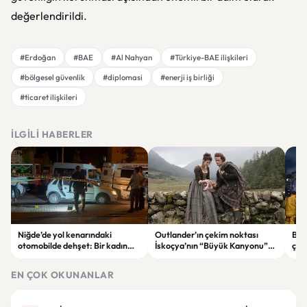
değerlendirildi.
#Erdoğan
#BAE
#Al Nahyan
#Türkiye-BAE ilişkileri
#bölgesel güvenlik
#diplomasi
#enerji iş birliği
#ticaret ilişkileri
İLGILI HABERLER
Niğde’de yol kenarındaki
Outlander’ın çekim noktası
Bahç
otomobilde dehşet: Bir kadın
İskoçya’nın “Büyük Kanyonu”
çökt
hayatını kaybetti, bir kişi ağır
satışa çıkarıldı
önl
yaralandı
EN ÇOK OKUNANLAR