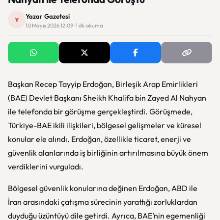
Yazar Gazetesi
Y
10 Mayıs 2026 12:09 · 1 dk okuma
Başkan Recep Tayyip Erdoğan, Birleşik Arap Emirlikleri
(BAE) Devlet Başkanı Sheikh Khalifa bin Zayed Al Nahyan
ile telefonda bir görüşme gerçekleştirdi. Görüşmede,
Türkiye-BAE ikili ilişkileri, bölgesel gelişmeler ve küresel
konular ele alındı. Erdoğan, özellikle ticaret, enerji ve
güvenlik alanlarında iş birliğinin artırılmasına büyük önem
verdiklerini vurguladı.
Bölgesel güvenlik konularına değinen Erdoğan, ABD ile
İran arasındaki çatışma sürecinin yarattığı zorluklardan
duyduğu üzüntüyü dile getirdi. Ayrıca, BAE’nin egemenliği