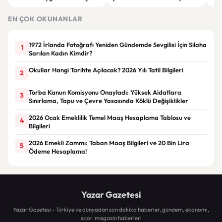
Giyim Önerileri
Getiren Modeller
Bakı
Çöz
EN ÇOK OKUNANLAR
1972 İrlanda Fotoğrafı Yeniden Gündemde Sevgilisi İçin Silaha
1
Sarılan Kadın Kimdir?
Okullar Hangi Tarihte Açılacak? 2026 Yılı Tatil Bilgileri
2
Torba Kanun Komisyonu Onayladı: Yüksek Aidatlara
3
Sınırlama, Tapu ve Çevre Yasasında Köklü Değişiklikler
2026 Ocak Emeklilik Temel Maaş Hesaplama Tablosu ve
4
Bilgileri
2026 Emekli Zammı: Taban Maaş Bilgileri ve 20 Bin Lira
5
Ödeme Hesaplama!
Yazar Gazetesi
Yazar Gazetesi - Türkiye ve dünyadan son dakika haberler, gündem, ekonomi,
spor, magazin haberleri