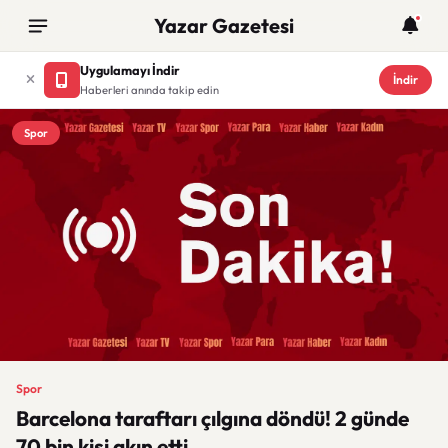
Yazar Gazetesi
Uygulamayı İndir
İndir
Haberleri anında takip edin
Spor
Spor
Barcelona taraftarı çılgına döndü! 2 günde
70 bin kişi akın etti