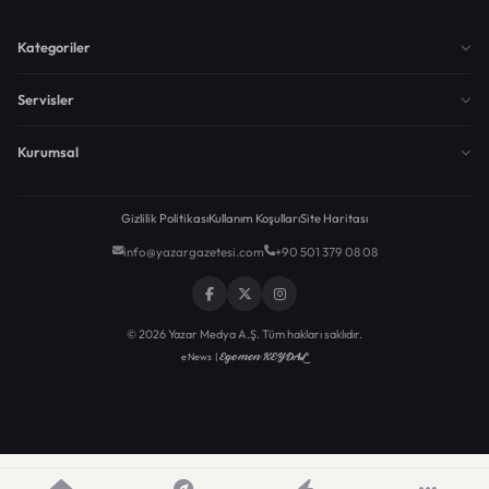
Kategoriler
Servisler
Kurumsal
Gizlilik Politikası
Kullanım Koşulları
Site Haritası
info@yazargazetesi.com
+90 501 379 08 08
© 2026 Yazar Medya A.Ş. Tüm hakları saklıdır.
Egemen KEYDAL
eNews |