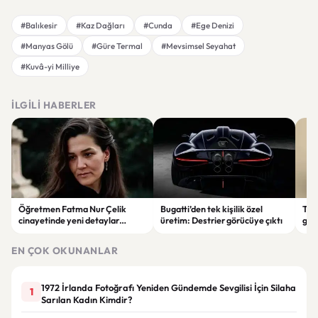
#Balıkesir
#Kaz Dağları
#Cunda
#Ege Denizi
#Manyas Gölü
#Güre Termal
#Mevsimsel Seyahat
#Kuvâ-yi Milliye
İLGILI HABERLER
Öğretmen Fatma Nur Çelik
Bugatti’den tek kişilik özel
Tür
cinayetinde yeni detaylar
üretim: Destrier görücüye çıktı
göre
ortaya çıktı: Saldırgan
ata
öğrencinin geçmişi dikkat çekti
EN ÇOK OKUNANLAR
1972 İrlanda Fotoğrafı Yeniden Gündemde Sevgilisi İçin Silaha
1
Sarılan Kadın Kimdir?