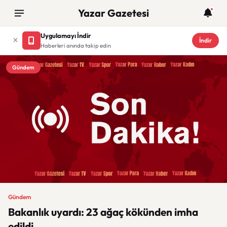
Yazar Gazetesi
Uygulamayı İndir
İndir
Haberleri anında takip edin
Gündem
Gündem
Bakanlık uyardı: 23 ağaç kökünden imha
edildi