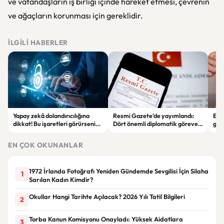
ve vatandaşların iş birliği içinde hareket etmesi, çevrenin
ve ağaçların korunması için gereklidir.
İLGILI HABERLER
Yapay zekâ dolandırıcılığına
Resmi Gazete’de yayımlandı:
Enf
dikkat! Bu işaretleri görürseniz
Dört önemli diplomatik göreve
ger
hemen durun
yeni büyükelçiler atandı
eko
EN ÇOK OKUNANLAR
1972 İrlanda Fotoğrafı Yeniden Gündemde Sevgilisi İçin Silaha
1
Sarılan Kadın Kimdir?
Okullar Hangi Tarihte Açılacak? 2026 Yılı Tatil Bilgileri
2
Torba Kanun Komisyonu Onayladı: Yüksek Aidatlara
3